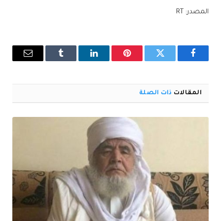
المصدر: RT
فيسبوك
تويتر
بينتيريست
لينكدإن
Tumblr
البريد
الإلكترو
المقالات
ذات الصلة