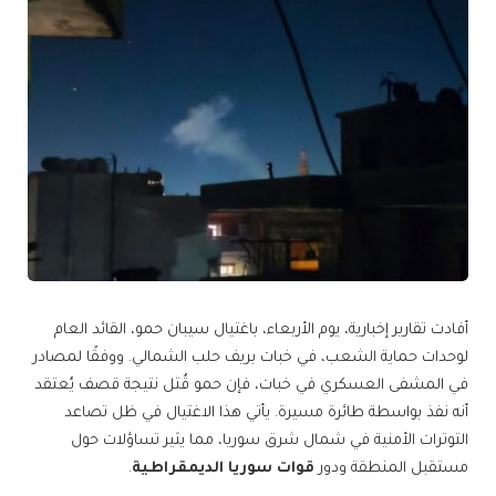
أفادت تقارير إخبارية، يوم الأربعاء، باغتيال سيبان حمو، القائد العام
لوحدات حماية الشعب، في خبات بريف حلب الشمالي. ووفقًا لمصادر
في المشفى العسكري في خبات، فإن حمو قُتل نتيجة قصف يُعتقد
أنه نفذ بواسطة طائرة مسيرة. يأتي هذا الاغتيال في ظل تصاعد
التوترات الأمنية في شمال شرق سوريا، مما يثير تساؤلات حول
مستقبل المنطقة ودور
قوات سوريا الديمقراطية
.