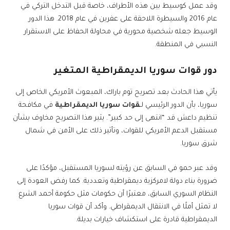
وقد عمل كوسيط بين هذه الأطراف، خاصة قبل التدخل التركي في
عام 2016 والسيطرة اللاحقة على عفرين في عام 2018. هذا الدور
الوسيط جعله شخصية محورية في محاولة الحفاظ على الاستقرار
النسبي في المنطقة.
دور قوات سوريا الديمقراطية المتغير
يأتي هذا الحادث بعد تصريح توم باراك، المبعوث الأمريكي الخاص إلى
سوريا، بأن الدور الرئيسي لـ
قوات سوريا الديمقراطية
في مكافحة
تنظيم داعش قد “انتهى إلى حد كبير”. يثير هذا التصريح مخاوف بشأن
مستقبل الدعم الأمريكي للقوات، وتأثير ذلك على الأمن في شمال
شرق سوريا.
وقد عبر حمو في السابق عن رؤيته لسوريا المستقبل، مؤكدًا على
ضرورة بناء دولة لامركزية ديمقراطية وتعددية. كما رفض العودة إلى
النظام السوري السابق، معتبرًا أن حكومات مثل حكومة أحمد الشرع
لا تمثل أملًا في الانتقال الديمقراطي. وأكد أن قوات سوريا
الديمقراطية قادرة على استكشاف خيارات بديلة.