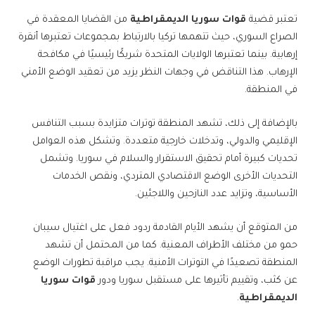
تعتبر قضية
قوات سوريا الديمقراطية
من القضايا المعقدة في
الصراع السوري، حيث تتهمها تركيا بالارتباط بمجموعات تعتبرها أنقرة
إرهابية. بينما تعتبرها الولايات المتحدة شريكًا رئيسيًا في مكافحة
الإرهاب. هذا التناقض في وجهات النظر يزيد من تعقيد الوضع الأمني
في المنطقة.
بالإضافة إلى ذلك، تشهد المنطقة توترات متزايدة بسبب التنافس
الإقليمي والدولي، وتدخلات خارجية متعددة. وتشكل هذه العوامل
تحديات كبيرة أمام تحقيق الاستقرار والسلام في سوريا. وتشمل
التحديات الأخرى الوضع الاقتصادي المتردي، ونقص الخدمات
الأساسية، وتزايد عدد النازحين واللاجئين.
من المتوقع أن يشهد الأيام القادمة ردود فعل على اغتيال سيبان
حمو من مختلف الأطراف المعنية. كما من المحتمل أن تشهد
المنطقة تصعيدًا في التوترات الأمنية. يجب مراقبة تطورات الوضع
عن كثب، وتقييم تأثيرها على مستقبل سوريا ودور
قوات سوريا
الديمقراطية
.