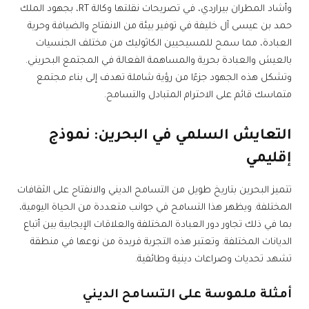
وأشاد المطران بيراردي، في تصريحات نقلتها وكالة RT، بجهود الملك
حمد بن عيسى آل خليفة في توفير بيئة من الانفتاح والضيافة وحرية
العبادة، مما سمح للمسيحيين الكاثوليك من مختلف الجنسيات
بالعيش والعبادة بحرية والمساهمة الفعالة في المجتمع البحريني.
وتشكل هذه الجهود جزءًا من رؤية شاملة تهدف إلى بناء مجتمع
متماسك قائم على الاحترام المتبادل والتسامح.
التعايش السلمي
في البحرين: نموذج
إقليمي
تتميز البحرين بتاريخ طويل من التسامح الديني والانفتاح على الثقافات
المختلفة. ويظهر هذا التسامح في جوانب متعددة من الحياة اليومية،
بما في ذلك تجاور دور العبادة المختلفة والعلاقات الإيجابية بين أتباع
الديانات المختلفة. وتعتبر هذه التجربة فريدة من نوعها في منطقة
تشهد تحديات وصراعات دينية وطائفية.
أمثلة ملموسة على التسامح الديني