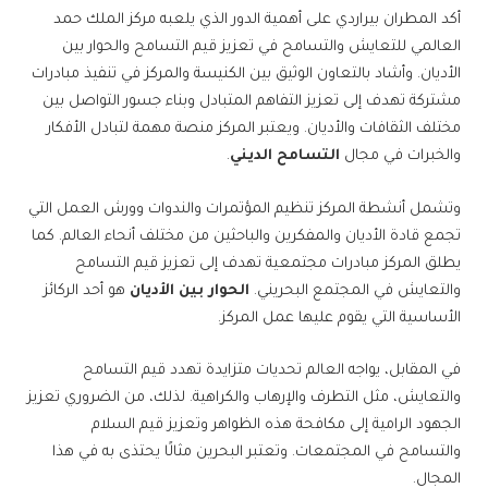
أكد المطران بيراردي على أهمية الدور الذي يلعبه مركز الملك حمد
العالمي للتعايش والتسامح في تعزيز قيم التسامح والحوار بين
الأديان. وأشاد بالتعاون الوثيق بين الكنيسة والمركز في تنفيذ مبادرات
مشتركة تهدف إلى تعزيز التفاهم المتبادل وبناء جسور التواصل بين
مختلف الثقافات والأديان. ويعتبر المركز منصة مهمة لتبادل الأفكار
والخبرات في مجال
التسامح الديني
.
وتشمل أنشطة المركز تنظيم المؤتمرات والندوات وورش العمل التي
تجمع قادة الأديان والمفكرين والباحثين من مختلف أنحاء العالم. كما
يطلق المركز مبادرات مجتمعية تهدف إلى تعزيز قيم التسامح
والتعايش في المجتمع البحريني.
الحوار بين الأديان
هو أحد الركائز
الأساسية التي يقوم عليها عمل المركز.
في المقابل، يواجه العالم تحديات متزايدة تهدد قيم التسامح
والتعايش، مثل التطرف والإرهاب والكراهية. لذلك، من الضروري تعزيز
الجهود الرامية إلى مكافحة هذه الظواهر وتعزيز قيم السلام
والتسامح في المجتمعات. وتعتبر البحرين مثالًا يحتذى به في هذا
المجال.