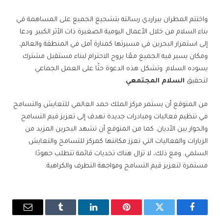
واختتم المطران بيراردي رسالته بتشجيع الجميع على المساهمة في
بناء السلام من خلال الأعمال اليومية الصغيرة ذات الأثر الكبير. ودعا
إلى استمرار البحرين في مسيرتها كمنارة أمل في المنطقة والعالم،
ومكان يسير فيه الجميع معًا بروح الاحترام لبناء مستقبل مشترك
يسوده السلام. وتشكل هذه الدعوة حثًا على العمل الجماعي
لتحقيق
السلام المجتمعي
.
من المتوقع أن يستمر مركز الملك حمد العالمي للتعايش والتسامح
في تنظيم فعاليات ومبادرات جديدة تهدف إلى تعزيز قيم التسامح
والحوار بين الأديان. كما من المتوقع أن تشهد البحرين المزيد من
الزيارات والفعاليات التي تعزز مكانتها كمركز للتسامح والتعايش
السلمي. ومع ذلك، لا تزال هناك تحديات قائمة تتطلب جهودًا
مستمرة لتعزيز قيم التسامح ومواجهة التطرف والكراهية.
فيسبوك
تويتر
بينتيريست
لينكدإن
Tumblr
البريد