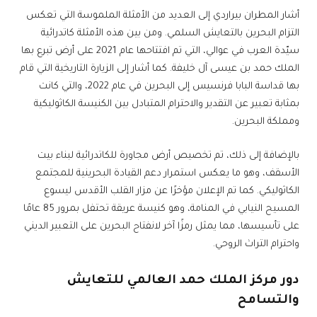
أشار المطران بيراردي إلى العديد من الأمثلة الملموسة التي تعكس
التزام البحرين بالتعايش السلمي. ومن بين هذه الأمثلة كاتدرائية
سيّدة العرب في عوالي، التي تم افتتاحها عام 2021 على أرض تبرع بها
الملك حمد بن عيسى آل خليفة. كما أشار إلى الزيارة التاريخية التي قام
بها قداسة البابا فرنسيس إلى البحرين في عام 2022، والتي كانت
بمثابة تعبير عن التقدير والاحترام المتبادل بين الكنيسة الكاثوليكية
ومملكة البحرين.
بالإضافة إلى ذلك، تم تخصيص أرض مجاورة للكاتدرائية لبناء بيت
الأسقف، وهو ما يعكس استمرار دعم القيادة البحرينية للمجتمع
الكاثوليكي. كما تم الإعلان مؤخرًا عن مزار القلب الأقدس ليسوع
المسيح النيابي في المنامة، وهو كنيسة عريقة تحتفل بمرور 85 عامًا
على تأسيسها، مما يمثل رمزًا آخر لانفتاح البحرين على التعبير الديني
واحترام التراث الروحي.
دور مركز الملك حمد العالمي للتعايش
والتسامح