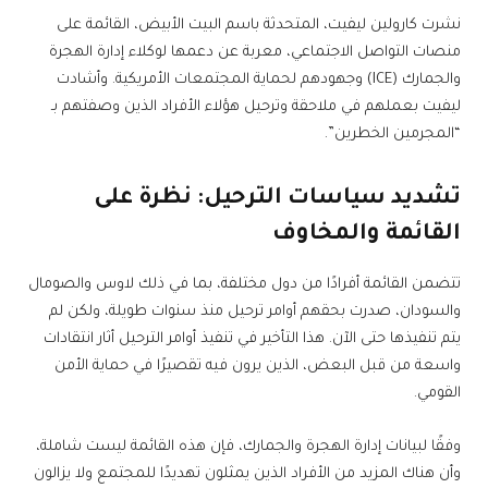
نشرت كارولين ليفيت، المتحدثة باسم البيت الأبيض، القائمة على
منصات التواصل الاجتماعي، معربة عن دعمها لوكلاء إدارة الهجرة
والجمارك (ICE) وجهودهم لحماية المجتمعات الأمريكية. وأشادت
ليفيت بعملهم في ملاحقة وترحيل هؤلاء الأفراد الذين وصفتهم بـ
“المجرمين الخطرين”.
تشديد سياسات الترحيل: نظرة على
القائمة والمخاوف
تتضمن القائمة أفرادًا من دول مختلفة، بما في ذلك لاوس والصومال
والسودان، صدرت بحقهم أوامر ترحيل منذ سنوات طويلة، ولكن لم
يتم تنفيذها حتى الآن. هذا التأخير في تنفيذ أوامر الترحيل أثار انتقادات
واسعة من قبل البعض، الذين يرون فيه تقصيرًا في حماية الأمن
القومي.
وفقًا لبيانات إدارة الهجرة والجمارك، فإن هذه القائمة ليست شاملة،
وأن هناك المزيد من الأفراد الذين يمثلون تهديدًا للمجتمع ولا يزالون