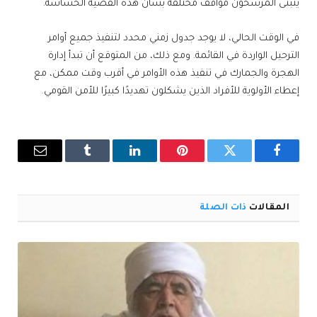
يتبنى المرشحون مواقف مختلفة بشأن هذه القضية الحساسة.
في الوقت الحالي، لا يوجد جدول زمني محدد لتنفيذ جميع أوامر
الترحيل الواردة في القائمة. ومع ذلك، من المتوقع أن تبدأ إدارة
الهجرة والجمارك في تنفيذ هذه الأوامر في أقرب وقت ممكن، مع
إعطاء الأولوية للأفراد الذين يشكلون تهديدًا كبيرًا للأمن القومي.
فيسبوك
تويتر
بينتيريست
لينكدإن
Tumblr
البريد
الإلكترو
المقالات
ذات الصلة