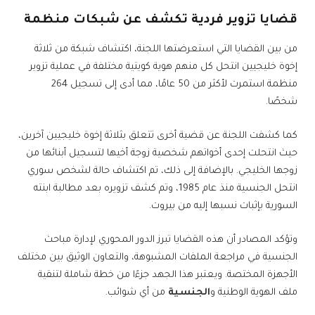
قضايا تزوير فردية تكشف عن شبكات منظمة
من بين القضايا التي استعرضتها اللجنة، اكتشاف شبكة من ثلاثة
إخوة خليجيين انتحل كل منهم هوية كويتية مختلفة في عملية تزوير
منظمة استمرت لأكثر من 50 عامًا، مما أدى إلى تسجيل 264
شخصًا.
كما كشفت اللجنة عن قضية أخرى تتعلق بثلاثة إخوة خليجيين آخرين،
حيث انتحلت إحدى أخواتهم شخصية زوجة أخيها لتسجيل أبنائها من
زوجها الخليجي. بالإضافة إلى ذلك، تم اكتشاف حالة لشخص سوري
انتحل الجنسية منذ عام 1985، وتم كشف تزويره بعد مطالبة ابنته
السورية بإثبات نسبها إليه من بيروت.
وتؤكد المصادر أن هذه القضايا تبرز الدور المحوري لإدارة مباحث
الجنسية في مراجعة الملفات المشبوهة، والتعاون الوثيق بين مختلف
الأجهزة المختصة. ويعتبر هذا الجهد جزءًا من خطة شاملة لتنقية
ملف الهوية الوطنية و
الجنسية
من أي شوائب.