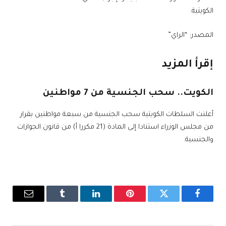
الكويتية.
المصدر: “الراي”
إقرأ المزيد
الكويت.. سحب الجنسية من 7 مواطنين
أعلنت السلطات الكويتية سحب الجنسية من سبعة مواطنين بقرار
من مجلس الوزراء استنادا إلى المادة (21 مكررا أ) من قانون الجوازات
والجنسية.
فيسبوك
تويتر
بينتيريست
لينكدإن
Tumblr
البريد
الإلكترو