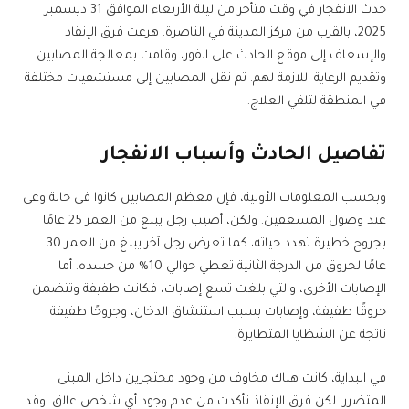
حدث الانفجار في وقت متأخر من ليلة الأربعاء الموافق 31 ديسمبر
2025، بالقرب من مركز المدينة في الناصرة. هرعت فرق الإنقاذ
والإسعاف إلى موقع الحادث على الفور، وقامت بمعالجة المصابين
وتقديم الرعاية اللازمة لهم. تم نقل المصابين إلى مستشفيات مختلفة
في المنطقة لتلقي العلاج.
تفاصيل الحادث وأسباب
الانفجار
وبحسب المعلومات الأولية، فإن معظم المصابين كانوا في حالة وعي
عند وصول المسعفين. ولكن، أصيب رجل يبلغ من العمر 25 عامًا
بجروح خطيرة تهدد حياته، كما تعرض رجل آخر يبلغ من العمر 30
عامًا لحروق من الدرجة الثانية تغطي حوالي 10% من جسده. أما
الإصابات الأخرى، والتي بلغت تسع إصابات، فكانت طفيفة وتتضمن
حروقًا طفيفة، وإصابات بسبب استنشاق الدخان، وجروحًا طفيفة
ناتجة عن الشظايا المتطايرة.
في البداية، كانت هناك مخاوف من وجود محتجزين داخل المبنى
المتضرر، لكن فرق الإنقاذ تأكدت من عدم وجود أي شخص عالق. وقد