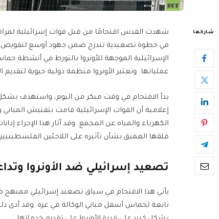
شهدت القدس اقتحامًا من قبل قوات إسرائيلية لمرافق
شاركها
في خطوة تصعيدية تندرج ضمن جهود أوسع لتقويض عمل 
الإسرائيلية الموجهة للأونروا بالتورط في أنشطة حم
عملياتها. وتعتبر الأونروا منظمة دولية حيوية لتقديم 
بدأ الاقتحام في وقت مبكر من اليوم، واستهدف بشكل 
إعلامية أن القوات الإسرائيلية قامت بتفتيش المبان
الكهرباء والمياه عن المجمع. وقد أثار هذا الإجراء 
قلقها العميق بشأن تأثيره على اللاجئين الفلسطينيين
تصعيد إسرائيلي ضد الأونروا وتداع
يأتي هذا الاقتحام في سياق تصعيد إسرائيلي ممنهج ضد ا
تابعة لحماس أسفل مباني الوكالة في غزة. وقد أدى ذلك