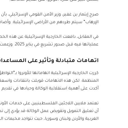
بشكل كبير على قدرة الأونروا على تقديم خدماتها.
صرح إيتمار بن غفير، وزير الأمن القومي الإسرائيلي، بأن ا
الإرهاب” سيتم طردهم من الأراضي الإسرائيلية. وأض
في المقابل، دافعت الخارجية الإسرائيلية عن هذه الخط
عملياتها فيه قبل صدور تشريع في يناير 2025. وزعمت الخارجية أن المجمع لا يتمتع بأي حصانة قانونية.
اتهامات متبادلة وتأثير على المساعدات
كررت الخارجية الإسرائيلية اتهاماتها للأونروا بـ”التوا
المنظمة. لكن هذه الاتهامات قوبلت بانتقادات واسعة م
أكدت على أهمية استقلالية الوكالة وحيادها في تقديم 
تعتمد ملايين اللاجئين الفلسطينيين على خدمات الأونرو
أن تعليق التمويل وتقويض عمل الوكالة قد يؤدي إلى تد
الغربية والأردن ولبنان وسوريا، حيث تتواجد مخيمات ا