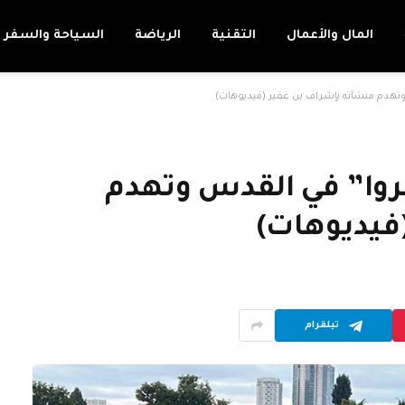
المال والأعمال
التقنية
الرياضة
السياحة والسفر
 وتهدم منشآته بإشراف بن غفير (فيديوهات)
نروا” في القدس وتهدم
فيديوهات)
تيلقرام