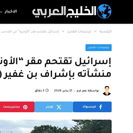
الاخبار
»
»
الرئيسية
ترشيحات المحرر
إسرائيل تقتحم مقر “الأونروا” في القدس
ترشيحات المحرر
إسرائيل تقتحم مقر “الأو
منشآته بإشراف بن غفير (
بواسطة
عمر كرم
21 يناير، 2026
3 دقائق
فيسبوك
تويتر
بينتيريست