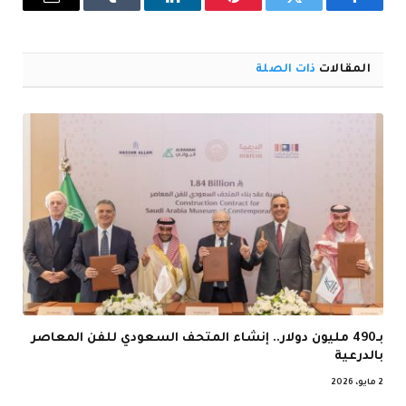
فيسبوك
تويتر
بينتيريست
لينكدإن
Tumblr
البريد
الإلكترو
المقالات
ذات الصلة
بـ490 مليون دولار.. إنشاء المتحف السعودي للفن المعاصر
بالدرعية
2 مايو، 2026