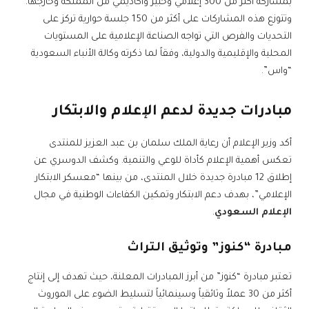
بمشاركة أكثر من 300 إعلامي وخبير وأكاديمي من المملكة وخارجها.
وتتوزع هذه المشاركات على أكثر من 150 جلسة حوارية تركز على
التحديات والفرص التي تواجه الصناعة الإعلامية على المستويات
المحلية والإقليمية والدولية، وفقاً لما ذكرته وكالة الأنباء السعودية
“واس”.
مبادرات جديدة لدعم الإعلام والابتكار
أكد وزير الإعلام أن رعاية الملك سلمان بن عبد العزيز للمنتدى
تعكس أهمية الإعلام كأداة للوعي والتنمية. وكشف الدوسري عن
إطلاق 12 مبادرة جديدة خلال المنتدى، من بينها “معسكر الابتكار
الإعلامي”، بهدف دعم الابتكار وتمكين الكفاءات الوطنية في مجال
الإعلام السعودي
.
مبادرة “كنوز” وتوثيق التراث
تعتبر مبادرة “كنوز” من أبرز المبادرات المعلنة، حيث تهدف إلى إنتاج
أكثر من 30 عملاً وثائقياً وسينمائياً لتسليط الضوء على الموروث