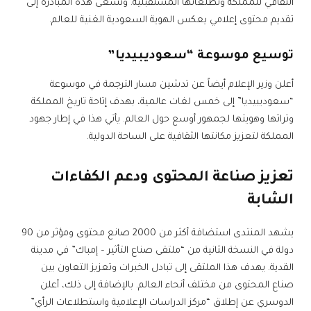
الثقافي للمملكة وتطلعاتها المستقبلية. وتسعى هذه المبادرة إلى
تقديم محتوى إعلامي يعكس الهوية السعودية الغنية للعالم.
توسيع موسوعة “سعوديبيديا”
أعلن وزير الإعلام أيضاً عن تدشين مسار الترجمة في موسوعة
“سعوديبيديا” إلى خمس لغات عالمية، بهدف إتاحة تاريخ المملكة
وتراثها وهويتها لجمهور أوسع حول العالم. يأتي هذا في إطار جهود
المملكة لتعزيز مكانتها الثقافية على الساحة الدولية.
تعزيز صناعة المحتوى ودعم الكفاءات
الشابة
يشهد المنتدى استضافة أكثر من 2000 صانع محتوى ومؤثر من 90
دولة في النسخة الثانية من “ملتقى صناع التأثير – إمباك” في مدينة
القدية. يهدف هذا الملتقى إلى تبادل الخبرات وتعزيز التعاون بين
صناع المحتوى من مختلف أنحاء العالم. بالإضافة إلى ذلك، أعلن
الدوسري عن إطلاق “مركز الدراسات الإعلامية واستطلاعات الرأي”