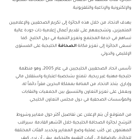
الجائزة فئات مختلفة من الأعمال الصحفية، مثل الصحافة المكتوبة
والإلكترونية والإذاعية والتلفزيونية.
يهدف الاتحاد من خلال هذه الجائزة إلى تكريم الصحفيين والإعلاميين
المتميزين، وتشجيعهم على تقديم أعمال إعلامية ذات جودة عالية
تساهم في خدمة المجتمع وتعزيز التنمية في دول الخليج. كما
تسعى الجائزة إلى تعزيز مكانة
الصحافة
الخليجية على المستوى
الإقليمي والدولي.
تأسس اتحاد الصحفيين الخليجيين في عام 2005، وهو منظمة
خليجية مهنية غير ربحية، تتمتع بشخصية اعتبارية واستقلال مالي
وإداري. يتخذ الاتحاد من المنامة بمملكة البحرين مقراً دائماً له،
ويعمل على تعزيز التعاون والتنسيق بين الجمعيات والنقابات
والمؤسسات الصحفية في دول مجلس التعاون الخليجي.
من المتوقع أن يتم الإعلان عن تفاصيل أكثر حول معايير وشروط
الترشح لجائزة الصحافة الخليجية خلال الأشهر القادمة. سيراقب
المهتمون عن كثب عملية وضع المعايير وتحديد الفئات المختلفة
للجائزة، بالإضافة إلى آليات التقييم والتحكيم. يبقى أن نرى كيف