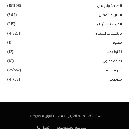
الصحة والجمال
(15٬308)
المال والأعمال
(349)
الموضة والأزياء
(315)
ترشيحات المحرر
(4٬823)
تعليم
(1)
تكنولوجيا
(17)
ثقافة وفنون
(81)
غير مصنف
(25٬557)
منوعات
(4٬759)
© 2026 الخليج العربي. جميع الحقوق محفوظة.
سياسة الخصوصية
اتصل بنا