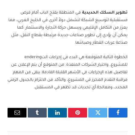
تطوير السكك الحديدية
في المنطقة يفتح الباب أمام فرص
مستقبلية لتوسيع الشبكة لتشمل دولاً أخرى في الخليج العربي، مما
يعزز من التكامل الإقليمي ويسهل حركة التجارة والاستثمار. كما
يمكن أن يؤدي إلى تطوير صناعات جديدة مرتبطة بقطاع النقل، مثل
صناعة عربات القطار وصيانتها.
الخطوة التالية المتوقعة هي البدء في إجراءات التendering
للمشروع، واختيار الشركات المنفذة. من المتوقع أن يتم الإعلان عن
تفاصيل هذه الإجراءات في الأشهر القليلة القادمة. يبقى من المهم
مراقبة التقدم المحرز في المشروع، والتأكد من الالتزام بالجدول الزمني
المحدد، ومعالجة أي تحديات قد تظهر في المستقبل.
فيسبوك
تويتر
بينتيريست
لينكدإن
Tumblr
البريد
الإلكترو