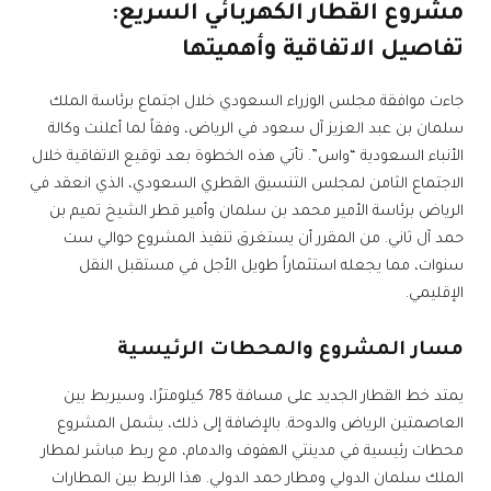
مشروع القطار الكهربائي السريع:
تفاصيل الاتفاقية وأهميتها
جاءت موافقة مجلس الوزراء السعودي خلال اجتماع برئاسة الملك
سلمان بن عبد العزيز آل سعود في الرياض، وفقاً لما أعلنت وكالة
الأنباء السعودية “واس”. تأتي هذه الخطوة بعد توقيع الاتفاقية خلال
الاجتماع الثامن لمجلس التنسيق القطري السعودي، الذي انعقد في
الرياض برئاسة الأمير محمد بن سلمان وأمير قطر الشيخ تميم بن
حمد آل ثاني. من المقرر أن يستغرق تنفيذ المشروع حوالي ست
سنوات، مما يجعله استثماراً طويل الأجل في مستقبل النقل
الإقليمي.
مسار المشروع والمحطات الرئيسية
يمتد خط القطار الجديد على مسافة 785 كيلومترًا، وسيربط بين
العاصمتين الرياض والدوحة. بالإضافة إلى ذلك، يشمل المشروع
محطات رئيسية في مدينتي الهفوف والدمام، مع ربط مباشر لمطار
الملك سلمان الدولي ومطار حمد الدولي. هذا الربط بين المطارات