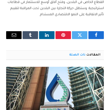
القطاع الخاص في البلدين، وفتح آفاق أوسع للاستثمار في قطاعات
استراتيجية. وستظل حركة التجارة بين البلدين تحت المراقبة لتقييم
تأثير الاتفاقية على النمو الاقتصادي المستدام.
فيسبوك
تويتر
بينتيريست
لينكدإن
Tumblr
البريد
الإلكترو
المقالات
ذات الصلة