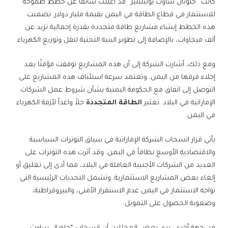
كانت “جلوبال ساوث يوتيليتيز” قد أعلنت سابقًا عن خطط طموحة
للاستثمار في قطاع الطاقة في اليمن بقيمة مليار دولار. تضمنت
هذه الخطط إنشاء مشاريع طاقة متجددة بقدرة إجمالية تزيد عن
ألف ميجاوات، بالإضافة إلى تطوير البنية التحتية لنقل وتوزيع الكهرباء.
ومع ذلك، أشارت الشركة إلى أن هذه المشاريع توقفت مؤقتًا بعد
إجلاء فرقها من اليمن. وتعتمد سرعة استئناف هذه المشاريع على
التوصل إلى اتفاق مع الحكومة اليمنية بشأن شروط عمل الشركات
الإماراتية في البلاد. تعتبر
الطاقة المتجددة
حلاً واعداً لأزمة الكهرباء
في اليمن.
يأتي قرار انسحاب الشركة الإماراتية في سياق التوترات السياسية
والاقتصادية الأوسع نطاقاً في اليمن. وقد أثرت هذه التوترات على
العديد من الشركات الأجنبية العاملة في البلاد، مما أدى إلى تعليق أو
إلغاء بعض المشاريع الاستثمارية. وتشمل التحديات الرئيسية التي
تواجه الاستثمار في اليمن عدم الاستقرار الأمني، والبيروقراطية،
وصعوبة الحصول على التمويل.