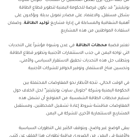
من جهة أخرى، يرى بعض المحللين أن انسحاب “جلوبال ساوث
يوتيليتيز” قد يكون فرصة للحكومة اليمنية لتطوير قطاع الطاقة
بشكل مستقل، والاعتماد على مصادر تمويل بديلة. ويؤكدون على
أهمية الشفافية والمساءلة في إدارة مشاريع
توليد الطاقة
، وضمان
استفادة المواطنين من هذه المشاريع.
تعتبر قضية
محطات الطاقة
في عدن وشبوة مؤشراً على التحديات
التي تواجه اليمن في جذب الاستثمارات الأجنبية وتطوير قطاع الطاقة.
ويتطلب حل هذه التحديات تحقيق الاستقرار السياسي والأمني،
وتحسين مناخ الاستثمار، وتوفير الحوافز للشركات الأجنبية.
في الوقت الحالي، تتجه الأنظار نحو المفاوضات المحتملة بين
الحكومة اليمنية وشركة “جلوبال ساوث يوتيليتيز” لحل الخلاف حول
تسليم محطات الطاقة الشمسية. من المتوقع أن تشمل هذه
المفاوضات مناقشة شروط إعادة تشغيل المحطتين، ومستقبل
المشاريع الاستثمارية الأخرى للشركة في اليمن.
يبقى الوضع غير واضح، ويتوقف الكثير على التطورات السياسية
والأمنية في اليمن. من الضروري مراقبة تطورات هذا الملف عن كثب،