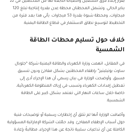
بقرار إجلاء فرق التشغيل والصيانة التابعة لها من المحطتين في 22
يناير الحالي. وتشمل المحطتان محطة عدن بقدرة إنتاجية تبلغ 120
ميجاوات، ومحطة شبوة بقدرة 53 ميجاوات. يأتي هذا بعد فترة من
التخطيط لتوسيع نطاق الاستثمار في قطاع الطاقة اليمنية.
خلاف حول تسليم محطات الطاقة
الشمسية
في المقابل، اتهمت وزارة الكهرباء والطاقة اليمنية شركة “جلوبال
ساوث يوتيليتيز” بإطفاء المحطتين بشكل مفاجئ ودون تنسيق
مسبق. وأوضحت الوزارة في بيان رسمي أن هذا الإجراء أدى إلى
تعطيل إمدادات الكهرباء وتسبب في إرباك المنظومة الكهربائية،
خاصة خلال ساعات النهار التي تعتمد بشكل كبير على الطاقة
الشمسية.
وأضافت الوزارة أنها لم تتلق أي إخطارات رسمية أو توضيحات فنية
حول أسباب الإطفاء المفاجئ. وقد حمّلت الشركة الإماراتية المسؤولية
الكاملة عن أي تداعيات سلبية ناتجة عن هذا الإجراء، مطالبةً بإعادة