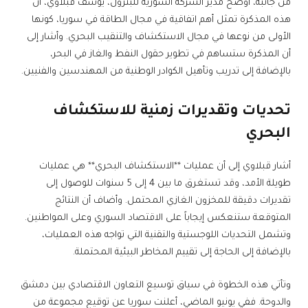
من جانبه، أوضح مدير الشركة السورية للبترول، يوسف قبلاوي، أن
هذه المذكرة تمثل أهم اتفاقية في مجال الطاقة في سوريا، كونها
الأولى من نوعها في مجال الاستكشاف والتنقيب البحري. وأشار إلى
أن المذكرة ستساهم في تطوير حقول النفط والغاز في البحر،
بالإضافة إلى تدريب وتأهيل الكوادر الوطنية من المهندسين والفنيين.
تحديات وتقديرات زمنية للاستكشاف
البحري
أشار قبلاوي إلى أن عمليات **الاستكشاف البحري** هي عمليات
طويلة الأمد، وقد تستغرق ما بين 4 إلى 5 سنوات للوصول إلى
تقديرات دقيقة للمخزون الغازي المحتمل. وأضاف أن النتائج
المتوقعة ستنعكس إيجاباً على الاقتصاد السوري وعلى المواطنين.
وتشمل التحديات اللوجستية والتقنية التي تواجه هذه العمليات،
بالإضافة إلى الحاجة إلى تقييم المخاطر البيئية المحتملة.
وتأتي هذه الخطوة في سياق توسيع التعاون الاقتصادي بين دمشق
والدوحة. ففي يونيو الماضي، أعلنت سوريا عن توقيع مجموعة من