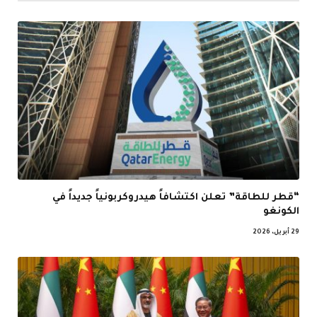
“قطر للطاقة” تعلن اكتشافاً هيدروكربونياً جديداً في
الكونغو
29 أبريل، 2026