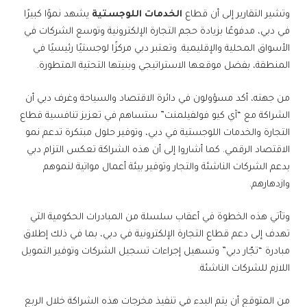
وتشير التقارير إلى أن قطاع
الخدمات اللوجستية
يشهد نموًا كبيرًا
في دبي، مدفوعًا بزيادة حجم التجارة الإلكترونية وتوسع الشركات في
الأسواق المحلية والإقليمية. وتعتبر دبي مركزًا لوجستيًا رئيسيًا في
المنطقة، بفضل موقعها الاستراتيجي وبنيتها التحتية المتطورة.
من جهته، أكد مسؤولون في دائرة الاقتصاد والسياحة وغرف دبي أن
الشراكة مع “آي كيو فولفيلمنت” ستساهم في تعزيز تنافسية قطاع
التجارة والخدمات اللوجستية في دبي، وتوفير حلول مبتكرة تدعم نمو
الاقتصاد الرقمي. كما أشاروا إلى أن هذه الشراكة تعكس التزام دبي
بدعم الشركات الناشئة والتجار وتوفير بيئة أعمال مواتية لنموهم
وازدهارهم.
وتأتي هذه الخطوة في أعقاب سلسلة من المبادرات الحكومية التي
تهدف إلى دعم قطاع التجارة الإلكترونية في دبي، بما في ذلك إطلاق
مبادرة “تجّار دبي” وتسهيل إجراءات تسجيل الشركات وتوفير التمويل
اللازم للشركات الناشئة.
من المتوقع أن يتم البدء في تنفيذ مخرجات هذه الشراكة خلال الربع