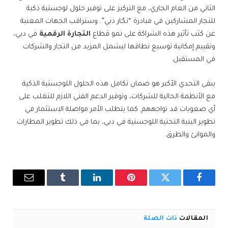
الثاني من العام الجاري، مع التركيز على توفير حلول لوجستية ذكية
للتجار المشاركين في مبادرة “تجّار دبي”. وستراقب الجهات المعنية
عن كثب تأثير هذه الشراكة على نمو قطاع
التجارة الرقمية
في دبي،
وتقييم إمكانية توسيع نطاقها ليشمل المزيد من التجار والشركات
في المستقبل.
يبقى التحدي الأكبر هو ضمان تكامل هذه الحلول اللوجستية الذكية
مع الأنظمة الحالية للشركات، وتوفير الدعم الفني اللازم للتغلب على
أي صعوبات قد تواجههم. كما يتطلب الأمر مواصلة الاستثمار في
تطوير البنية التحتية اللوجستية في دبي، بما في ذلك تطوير المطارات
والموانئ والطرق.
فيسبوك
تويتر
بينتيريست
لينكدإن
Tumblr
البريد
الإلكترو
المقالات
ذات الصلة