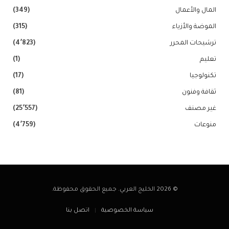
المال والأعمال
(349)
الموضة والأزياء
(315)
ترشيحات المحرر
(4٬823)
تعليم
(1)
تكنولوجيا
(17)
ثقافة وفنون
(81)
غير مصنف
(25٬557)
منوعات
(4٬759)
© 2026 الخليج العربي. جميع الحقوق محفوظة.
سياسة الخصوصية
اتصل بنا