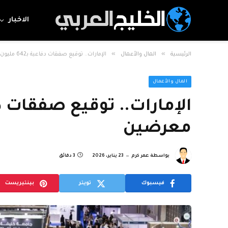
الاخبار
»
»
الرئيسية
المال والأعمال
الإمارات.. توقيع صفقات دفاعية بـ642 مليون دولار في معرضين
المال والأعمال
معرضين
بواسطة
عمر كرم
23 يناير، 2026
3 دقائق
فيسبوك
تويتر
بينتيريست