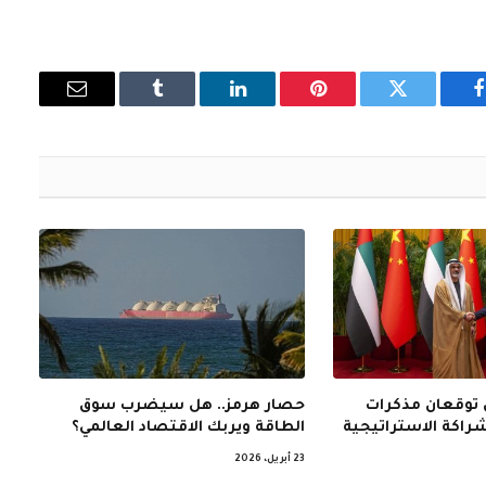
فيسبوك
تويتر
بينتيريست
لينكدإن
Tumblr
البريد
الإلكتروني
 توقعان مذكرات
حصار هرمز.. هل سيضرب سوق
شراكة الاستراتيجية
الطاقة ويربك الاقتصاد العالمي؟
23 أبريل، 2026