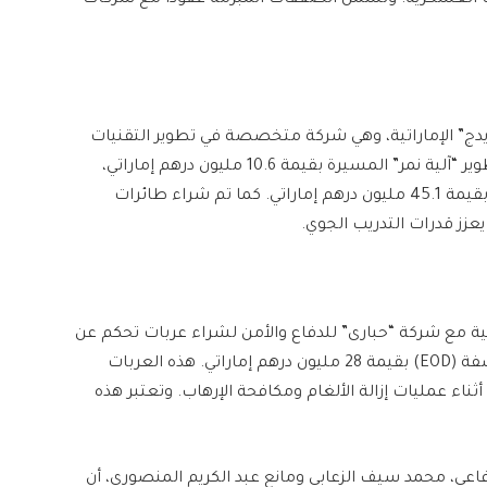
تها العسكرية. وتشمل الصفقات المبرمة عقودًا مع شركات
دج” الإماراتية، وهي شركة متخصصة في تطوير التقنيات
الدفاعية المتقدمة. وتضمنت هذه الصفقات عقدًا لتطوير “آلية نمر” المسيرة بقيمة 10.6 مليون درهم إماراتي،
بالإضافة إلى عقد آخر لتطوير الطائرات المسيرة “QX” بقيمة 45.1 مليون درهم إماراتي. كما تم شراء طائرات
قية مع شركة “حبارى” للدفاع والأمن لشراء عربات تحكم عن
بُعد مخصصة للتعامل مع المتفجرات والعبوات الناسفة (EOD) بقيمة 28 مليون درهم إماراتي. هذه العربات
ناء عمليات إزالة الألغام ومكافحة الإرهاب. وتعتبر هذه
فاعي، محمد سيف الزعابي ومانع عبد الكريم المنصوري، أن