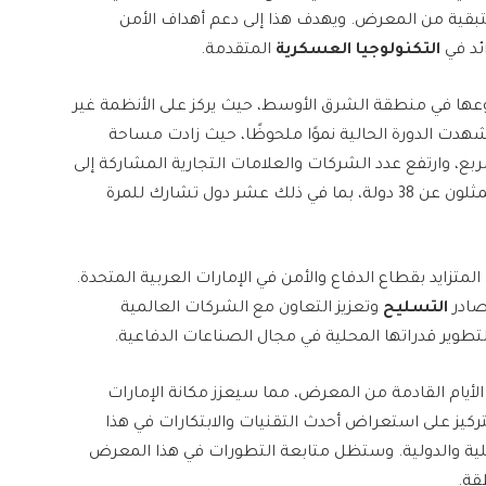
لمتبقية من المعرض. ويهدف هذا إلى دعم أهداف الأمن
ائد في
التكنولوجيا العسكرية
المتقدمة.
202 منصة فريدة من نوعها في منطقة الشرق الأوسط، حيث يركز على الأنظمة غير
 شهدت الدورة الحالية نموًا ملحوظًا، حيث زادت مساحة
% لتصل إلى أكثر من 40 ألف متر مربع، وارتفع عدد الشركات والعلامات التجارية المشاركة إلى
375 شركة، بزيادة قدرها 74%. ويشارك في المعرض ممثلون عن 38 دولة، بما في ذلك عشر دول تشارك للمرة
متزايد بقطاع الدفاع والأمن في الإمارات العربية المتحدة.
مصادر
التسليح
وتعزيز التعاون مع الشركات العالمية
 لتطوير قدراتها المحلية في مجال الصناعات الدفاعية.
لأيام القادمة من المعرض، مما سيعزز مكانة الإمارات
كيز على استعراض أحدث التقنيات والابتكارات في هذا
محلية والدولية. وستظل متابعة التطورات في هذا المعرض
قة.