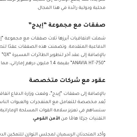
متزايدة، مما يدفع الإمارات إلى تحديث وتطوير ترسان
محلية ودولية رائدة في هذا المجال.
صفقات مع مجموعة “إيدج”
شملت الاتفاقيات أبرزها ثلاث صفقات مع مجموعة “إي
“ANAVIA HT-750” بقيمة 1.4 مليون درهم إماراتي، مما يعزز قدرات التدريب الجوي.
عقود مع شركات متخصصة
بالإضافة إلى صفقات “إيدج”، وقعت وزارة الدفاع اتفا
ستساهم في تعزيز سلامة القوات المسلحة الإماراتية أث
التقنيات جزءًا هامًا من
الأمن القومي
.
وأكد المتحدثان الرسميان لمجلس التوازن للتمكين الد