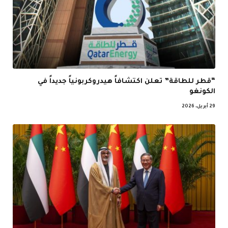
“قطر للطاقة” تعلن اكتشافاً هيدروكربونياً جديداً في
الكونغو
29 أبريل، 2026