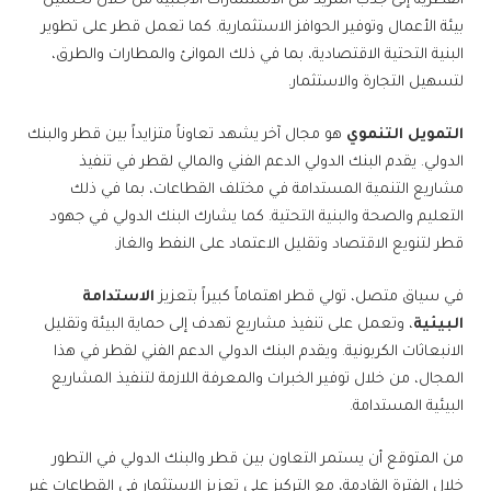
القطرية إلى جذب المزيد من الاستثمارات الأجنبية من خلال تحسين
بيئة الأعمال وتوفير الحوافز الاستثمارية. كما تعمل قطر على تطوير
البنية التحتية الاقتصادية، بما في ذلك الموانئ والمطارات والطرق،
لتسهيل التجارة والاستثمار.
التمويل التنموي
هو مجال آخر يشهد تعاوناً متزايداً بين قطر والبنك
الدولي. يقدم البنك الدولي الدعم الفني والمالي لقطر في تنفيذ
مشاريع التنمية المستدامة في مختلف القطاعات، بما في ذلك
التعليم والصحة والبنية التحتية. كما يشارك البنك الدولي في جهود
قطر لتنويع الاقتصاد وتقليل الاعتماد على النفط والغاز.
في سياق متصل، تولي قطر اهتماماً كبيراً بتعزيز
الاستدامة
البيئية
، وتعمل على تنفيذ مشاريع تهدف إلى حماية البيئة وتقليل
الانبعاثات الكربونية. ويقدم البنك الدولي الدعم الفني لقطر في هذا
المجال، من خلال توفير الخبرات والمعرفة اللازمة لتنفيذ المشاريع
البيئية المستدامة.
من المتوقع أن يستمر التعاون بين قطر والبنك الدولي في التطور
خلال الفترة القادمة، مع التركيز على تعزيز الاستثمار في القطاعات غير