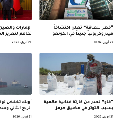
“قطر للطاقة” تعلن اكتشافاً
الإمارات والصين
هيدروكربونياً جديداً في الكونغو
تفاهم لتعزيز ال
29 أبريل، 2026
28 أبريل، 2026
“فاو” تحذر من كارثة غذائية عالمية
أوبك تخفض توق
بسبب التوتر في مضيق هرمز
الربع الثاني وس
21 أبريل، 2026
21 أبريل، 2026