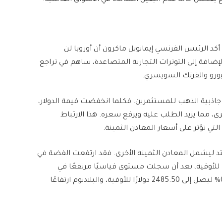
كد الرئيس الفرنسي إيمانويل ماكرون أن أوروبا لن
لإضافة إلى التوترات التجارية المتصاعدة، ساهم في تراجع
ليورو والفرنك السويسري.
من جاذبية الذهب للمستثمرين. فكلما انخفضت قيمة الدولار،
ى، مما يزيد الطلب عليه ويرفع سعره. هذا الارتباط
لتي تؤثر على أسعار المعادن الثمينة.
د ليشمل المعادن الثمينة الأخرى. فقد ارتفعت الفضة في
الفورية بنسبة 0.1% لتصل إلى 94.68 دولارًا للأوقية، بعد أن سجلت مستوى قياسيًا مرتفعًا في
الجلسة السابقة. كما شهد البلاتين ارتفاعًا بنسبة 0.9% ليصل إلى 2485.50 دولارًا للأوقية، والبلاديوم ارتفاعًا