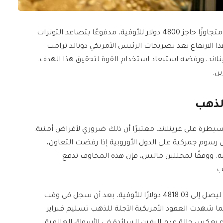
ارتفع سعر الذهب إلى مستويات قياسية جديدة اليوم، متجاوزًا حاجز 4800 دولار للأوقية، مدفوعًا بتصاعد التوترات
ا الارتفاع بعد تصريحات الرئيس الأمريكي دونالد ترامب
نلاند، ورفضه استبعاد استخدام القوة لتحقيق هذا الهدف.
ن.
لذهب
سيطرة على غرينلاند، معتبرًا أن ذلك ضروري لأغراض أمنية.
 رسوم جمركية على الدول الأوروبية إذا رفضت التعاون،
 ووفقًا لمحللين ماليين، فإن هذه المخاوف تدفع
ب.
في المعاملات الفورية، ارتفع سعر الذهب بنسبة 1.2% ليصل إلى 4818.03 دولارًا للأوقية، بعد أن سجل في وقت
مستوى قياسيًا عند 4836.24 دولارًا. كما شهدت العقود الأمريكية الآجلة للذهب تسليم فبراير