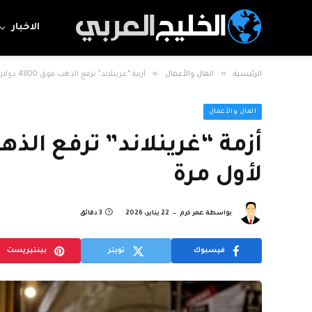
الاخبار
»
»
الرئيسية
المال والأعمال
أزمة “غرينلاند” ترفع الذهب فوق 4800 دولار للأوقية لأول مرة
المال والأعمال
لأول مرة
بواسطة
عمر كرم
22 يناير، 2026
3 دقائق
فيسبوك
تويتر
بينتيريست