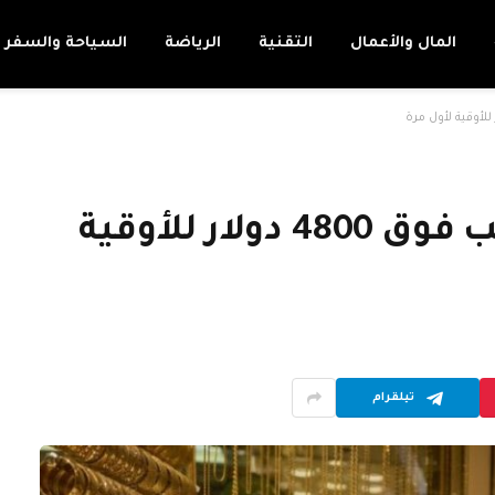
المال والأعمال
التقنية
الرياضة
السياحة والسفر
أزمة “غرينلاند” ترفع الذهب فوق 4800 دولار للأوقية
تيلقرام