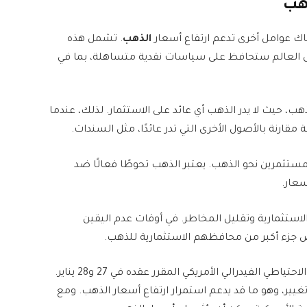
ذهب
ناك عوامل أخرى تدعم ارتفاع أسعار
الذهب
. تشمل هذه
ول العالم ستحافظ على سياسات نقدية متساهلة، بما في
هب، حيث لا يدر الذهب أي عائد على الاستثمار. لذلك، عندما
قارنة بالأصول الأخرى التي تدر عائدًا، مثل السندات.
ستثمرين نحو الذهب. يعتبر الذهب تحوطًا فعالًا ضد
سعار.
استثمارية وتقليل المخاطر. في أوقات عدم اليقين
جزء أكبر من محافظهم الاستثمارية للذهب.
في الوقت الحالي، يترقب المستثمرون اجتماع مجلس الاحتياطي الفيدرالي الأمريكي المقرر عقده في 27 و28 يناير.
يير، وهو ما قد يدعم استمرار ارتفاع أسعار الذهب. ومع