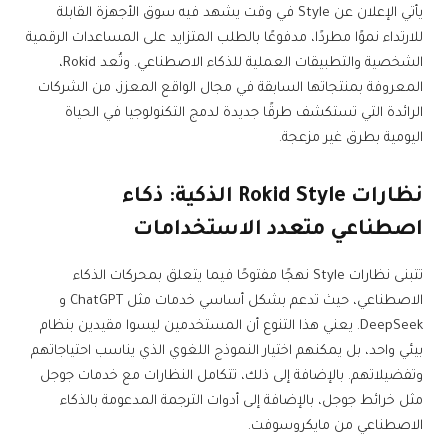
يأتي الإعلان عن Style في وقت يشهد فيه سوق الأجهزة القابلة
للارتداء نموًا مطردًا، مدفوعًا بالطلب المتزايد على المساعدات الرقمية
الشخصية والتطبيقات العملية للذكاء الاصطناعي. وتُعد Rokid،
المعروفة بمنتجاتها السابقة في مجال الواقع المعزز، من الشركات
الرائدة التي تستكشف طرقًا جديدة لدمج التكنولوجيا في الحياة
اليومية بطرق غير مزعجة.
نظارات Rokid Style الذكية: ذكاء
اصطناعي متعدد الاستخدامات
تتبنى نظارات Style نهجًا مفتوحًا فيما يتعلق بمحركات الذكاء
الاصطناعي، حيث تدعم بشكل أساسي خدمات مثل ChatGPT و
DeepSeek. يعني هذا التنوع أن المستخدمين ليسوا مقيدين بنظام
بيئي واحد، بل يمكنهم اختيار النموذج اللغوي الذي يناسب احتياجاتهم
وتفضيلاتهم. بالإضافة إلى ذلك، تتكامل النظارات مع خدمات جوجل
مثل خرائط جوجل، بالإضافة إلى أدوات الترجمة المدعومة بالذكاء
الاصطناعي من مايكروسوفت.