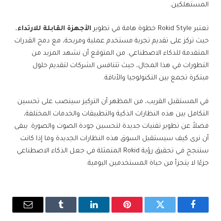
المستهلكين.
تعتبر Rokid Style خطوة هامة في تطوير
الأجهزة القابلة للارتداء
،
حيث تركز على تقديم تجربة مستخدم عملية ومريحة، مع دمج القدرات
المتقدمة للذكاء الاصطناعي. من المتوقع أن نشهد المزيد من
التطورات في هذا المجال، حيث تتنافس الشركات لتقديم حلول
مبتكرة تجمع بين التكنولوجيا والأناقة.
في المستقبل القريب، من المظهر أن التركيز سينصب على تحسين
التكامل بين هذه النظارات الذكية والتطبيقات والخدمات المختلفة،
فضلاً عن تطوير تقنيات جديدة لتحسين جودة الصوت والصورة. يبقى
أن نرى كيف سيستقبل السوق هذه النظارات الجديدة وما إذا كانت
ستنجح في تحقيق رؤية Rokid المتمثلة في جعل الذكاء الاصطناعي
جزءًا لا يتجزأ من حياة المستخدمين اليومية.
فيسبوك
تويتر
بينتيريست
لينكدإن
Tumblr
البريد