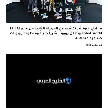
فاراداي فيوتشر تكشف عن المرحلة الثانية من عالم FF EAI
Robot World وتطلق روبوتاً بشرياً جديداً ومنظومة روبوتات
صناعية متكاملة
24 يونيو، 2026