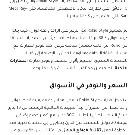
التسجيل المستمر التي تقدمها نظارات Rokid Style، والتي تصل إلى
10 دقائق، على نظارات الذكاء الاصطناعي المنافسة، مثل Meta Ray-
Ban، التي تقتصر على 3 دقائق تقريبًا.
تم تصميم Rokid Style مع التركيز على الراحة وخفة الوزن، حيث يبلغ
وزنها حوالي 38.5 غرامًا، مما يجعلها أخف وزنًا من الإصدارات السابقة
من Rokid التي كانت تتضمن شاشة عرض. كما تتوفر النظارات مع
عدسات فائقة النحافة ومقاومة للخدش، بالإضافة إلى خيارات
للعدسات المتغيرة التعتيم بألوان مختلفة. وتتوفر إطارات
النظارات
الذكية
بتصميمين مختلفين لتناسب الأذواق المتنوعة.
السعر والتوفر في الأسواق
بدأ حجز نظارات Rokid Style بالفعل مقابل دفعة رمزية قدرها دولار
واحد فقط. من المقرر أن تبدأ المبيعات العالمية الرسمية في 19 يناير.
ويبلغ السعر النهائي للنظارات 300 دولار، مع توفير خصم إضافي
بقيمة 20 دولارًا للمستخدمين الذين يحتاجون إلى عدسات طبية. هذه
الخطوة تجعل
تقنية الواقع المعزز
في متناول شريحة أوسع من