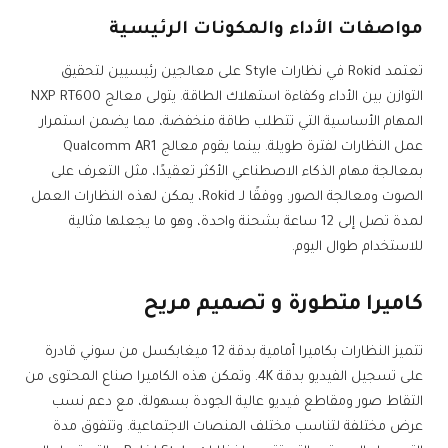
مواصفات الأداء والمكونات الرئيسية
تعتمد Rokid في نظارات Style على معالجين رئيسيين لتحقيق
التوازن بين الأداء وكفاءة استهلاك الطاقة. يتولى معالج NXP RT600
المهام الأساسية التي تتطلب طاقة منخفضة، مما يضمن استمرار
عمل النظارات لفترة طويلة. بينما يقوم معالج Qualcomm AR1
بمعالجة مهام الذكاء الاصطناعي الأكثر تعقيدًا، مثل التعرف على
الصوت ومعالجة الصور. ووفقًا لـ Rokid، يمكن لهذه النظارات العمل
لمدة تصل إلى 12 ساعة بشحنة واحدة، وهو ما يجعلها مثالية
للاستخدام طوال اليوم.
كاميرا متطورة و تصميم مريح
تتميز النظارات بكاميرا أمامية بدقة 12 ميغابكسل من سوني قادرة
على تسجيل الفيديو بدقة 4K. وتمكن هذه الكاميرا صناع المحتوى من
التقاط صور ومقاطع فيديو عالية الجودة بسهولة، مع دعم نسب
عرض مختلفة لتناسب مختلف المنصات الاجتماعية. وتتفوق مدة