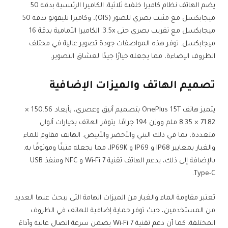
يضم الهاتف نظام كاميرا خلفية ثلاثية. الكاميرا الرئيسية بدقة 50
ميجابكسل مع مثبت بصري للصور (OIS)، وكاميرا تليفوتو بدقة 50
ميجابكسل مع تقريب بصري حتى 3.5x. الكاميرا الأمامية بدقة 16
ميجابكسل. توفر هذه المواصفات جودة تصوير عالية في مختلف
الظروف الإضاءة، مما يجعله خيارًا جيدًا لعشاق التصوير.
تصميم الهاتف والميزات الإضافية
يتميز هاتف OnePlus 15T بتصميم أنيق وعصري، بأبعاد 150.56 ×
71.82 × 8.35 ملم ووزن 194 جرامًا. يتوفر الهاتف بخيارات ألوان
متعددة، بما في ذلك البني والأخضر والأبيض. الهاتف مقاوم للماء
والغبار بمعايير IP68 و IP69 و IP69K، مما يجعله متينًا وموثوقًا به.
بالإضافة إلى ذلك، يدعم الهاتف تقنية Wi-Fi 7 و NFC ومنفذ USB
Type-C.
تعتبر مقاومة الماء والغبار من الميزات الهامة التي يبحث عنها العديد
من المستخدمين، حيث توفر حماية إضافية للهاتف في الظروف
المختلفة. كما أن دعم تقنية Wi-Fi 7 يضمن سرعة اتصال عالية وأداءً