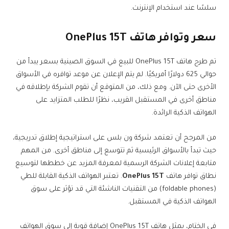
سلسًا عند استخدام الإنترنت.
سعر وتوافر هاتف OnePlus 15T
تم طرح هاتف OnePlus 15T للبيع في السوق الصينية بسعر يبدأ من
حوالي 625 دولارًا أمريكيًا. لم يتم الإعلان عن موعد توافره في الأسواق
الأخرى حتى الآن. ومع ذلك، من المتوقع أن تقوم الشركة بإطلاقه في
مناطق أخرى في المستقبل القريب، نظرًا للطلب المتزايد على
الهواتف الذكية الرائدة.
من المرجح أن تعتمد شركة ون بلس على استراتيجية إطلاق تدريجية،
حيث تبدأ بالأسواق الرئيسية ثم تتوسع إلى مناطق أخرى. من المهم
متابعة إعلانات الشركة الرسمية لمعرفة المزيد عن خططها لتوسيع
نطاق توافر هاتف
OnePlus 15T
. تعتبر الهواتف الذكية القابلة للطي
(foldable phones) من التقنيات الناشئة التي قد تؤثر على سوق
الهواتف الذكية في المستقبل.
في الختام، يمثل هاتف OnePlus 15T إضافة قوية إلى سوق الهواتف