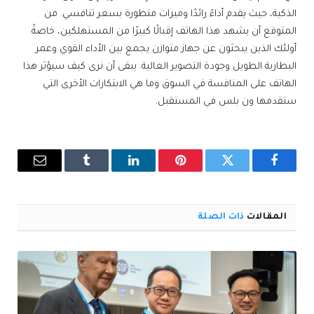
الذكية، حيث يقدم أداءً رائدًا وميزات متطورة بسعر تنافسي. من
المتوقع أن يشهد هذا الهاتف إقبالًا كبيرًا من المستهلكين، خاصةً
أولئك الذين يبحثون عن جهاز متوازن يجمع بين الأداء القوي وعمر
البطارية الطويل وجودة التصوير العالية. يبقى أن نرى كيف سيؤثر هذا
الهاتف على المنافسة في السوق وما هي الابتكارات الأخرى التي
ستقدمها ون بلس في المستقبل.
فيسبوك
تويتر
بينتيريست
لينكدإن
Tumblr
البريد
الإلكترو
المقالات
ذات الصلة