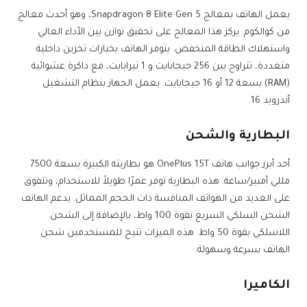
يعمل الهاتف بمعالج Snapdragon 8 Elite Gen 5، وهو أحدث معالج
من كوالكوم. يركز هذا المعالج على تحقيق توازن بين الأداء العالي
واستهلاك الطاقة المنخفض. يتوفر الهاتف بخيارات تخزين داخلية
متعددة، تتراوح بين 256 جيجابايت و 1 تيرابايت، مع ذاكرة عشوائية
(RAM) بسعة 12 أو 16 جيجابايت. يعمل الجهاز بنظام التشغيل
أندرويد 16.
البطارية والشحن
أحد أبرز جوانب هاتف OnePlus 15T هو بطاريته الكبيرة بسعة 7500
مللي أمبير/ساعة. هذه البطارية توفر عمرًا طويلاً للاستخدام، وتتفوق
على العديد من الهواتف المنافسة ذات الحجم المماثل. يدعم الهاتف
الشحن السلكي السريع بقوة 100 واط، بالإضافة إلى الشحن
اللاسلكي بقوة 50 واط. هذه الميزات تتيح للمستخدمين شحن
الهاتف بسرعة وسهولة.
الكاميرا