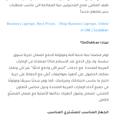
طيف المكتبي تمنح المحترفين بنية المعالجة التي تناسب متطلبات
سير عملهم تحديداً.
Business Laptops, Best Prices – Shop Business Laptops, Online
in UAE | Godukkan
لماذا
GoDukkan
؟
توفر منصتنا بنية تحتية آمنة وموثوقة للدفع لضمان تجربة تسوق
سلسة. ولا يزال الدفع عند الاستلام متاحًا لعملائنا في الإمارات
العربية المتحدة. مع خدمات “اشترِ الآن وادفع لاحقًا” عبر تابي وتمارا،
يمكنك الحصول على أجهزة بمواصفات أعلى مع الحفاظ على حرية
اختيار ما يناسب احتياجاتك وميزانيتك. كما نوفر شحنًا سريعًا وموثوقًا
في جميع أنحاء الإمارات العربية المتحدة ودول مجلس التعاون
الخليجي، لضمان وصول أجهزتك بحالتها الأصلية مع ضمان المصنّع
الكامل.
الجهاز المناسب للمشتري المناسب