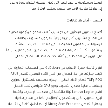
أصيلة ومسؤولية ما بعد البيع التي تحوّل عملية الشراء لمرة واحدة
إلى علاقة طويلة الأمد مع منصة يمكنك الوثوق بها.
للاعب – أداء بلا تنازلات
أصبح اللاعبون الباحثون عن حواسيب ألعاب محمولة وأجهزة مكتبية
في الخليج مشترين أكثر دراية ووعياً. يعرفون مستويات بطاقات
الرسومات، ويفهمون المقايضات في معدلات تحديث الشاشة،
وتعلّموا – أحياناً بالطريقة الصعبة – ما يحدث حين يعجز جهاز بدا رائعاً
على الورق عن الحفاظ على أدائه تحت ضغط الاستخدام الفعلي.
تقوم قائمة أجهزة الألعاب في GoDukkan على العلامات التجارية التي
أثبتت جدارتها في هذا المجال من خلال الأداء الفعلي. تتصدر ASUS
ROG وTUF قطاع الأداء العالي – أجهزة مصممة للاستقرار الحراري
وشاشات عالية معدل التحديث وخرج GPU متواصل تحت الحمل.
تقدم Lenovo Legion ثباتاً منتظماً في معدلات الإطارات وكفاءة
تبريد للاعبين الذين يستخدمون أجهزتهم أيضاً في مهام إبداعية
ومهنية. تغطي Acer Predator وNitro أوسع نطاق أداء في القائمة،