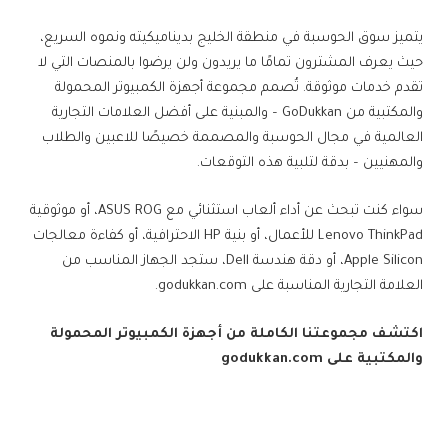
يتميز سوق الحوسبة في منطقة الخليج بديناميكيته ونموه السريع،
حيث يعرف المشترون تمامًا ما يريدون ولن يرضوا بالمنصات التي لا
تقدم خدمات موثوقة. تُصمم مجموعة أجهزة الكمبيوتر المحمولة
والمكتبية من GoDukkan – والمبنية على أفضل العلامات التجارية
العالمية في مجال الحوسبة والمصممة خصيصًا للاعبين والطلاب
والمهنيين – بدقة لتلبية هذه التوقعات.
سواء كنت تبحث عن أداء ألعاب استثنائي مع ASUS ROG، أو موثوقية
Lenovo ThinkPad للأعمال، أو بنية HP الاحترافية، أو كفاءة معالجات
Apple Silicon، أو دقة هندسة Dell، ستجد الجهاز المناسب من
العلامة التجارية المناسبة على godukkan.com.
اكتشف مجموعتنا الكاملة من أجهزة الكمبيوتر المحمولة
والمكتبية على
godukkan.com