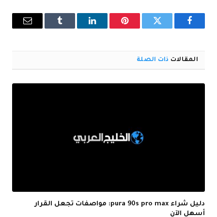
فيسبوك
تويتر
بينتيريست
لينكدإن
Tumblr
البريد
الإلكترو
المقالات
ذات الصلة
دليل شراء pura 90s pro max: مواصفات تجعل القرار
أسهل الآن