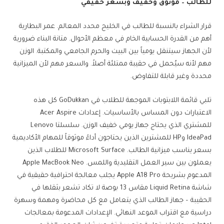
للطالب – موثوق وخفيف وبسعر حقيقي
قرار الشراء بالنسبة للطالب في الخليج محدد المعالم. عمر البطارية
أهم من القدرة الحسابية الخام في معظم الأحوال. متانة البناء ضرورية
لأن الجهاز سيتنقل يومياً بين البيت والحرم الجامعي والمكتبة. الوزن
مهم لأنه سيُحمل في حقيبة ممتلئة أصلاً. والسعر مهم لأن الميزانية
محددة وغير قابلة للتفاوض.
تلبي قائمة اللابتوبات الموجهة للطلاب في GoDukkan كل هذه
الاعتبارات دون المساس بالأساسيات. إعدادات Acer Aspire
للمشتري الذي يحتاج جهاز يومي خفيف الوزن. سلسلتا Lenovo
IdeaPad وHP للمشترين الذين يحتاجون أداءً موثوقاً للمهام الأكاديمية
بسعر يناسب ميزانية الطالب. Microsoft Surface للطلاب الذين
يعملون بين سير العمل التقليدية واللمس. Apple MacBook Neo
المدعوم بشريحة Apple A18 Pro يجلب معالجة احترافية حقيقية في
شاشة Liquid Retina مقاس 13 بوصة لا تكاد تشعر بثقلها في
الحقيبة – جهاز الطالب الذي يتعامل مع كل محاضرة ومهمة وسهرة
دراسية مع اقتراب الموعد النهائي. الإعدادات المدعومة بمعالجات