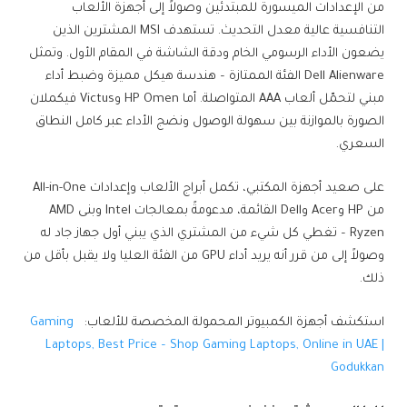
من الإعدادات الميسورة للمبتدئين وصولاً إلى أجهزة الألعاب
التنافسية عالية معدل التحديث. تستهدف MSI المشترين الذين
يضعون الأداء الرسومي الخام ودقة الشاشة في المقام الأول. وتمثل
Dell Alienware الفئة الممتازة – هندسة هيكل مميزة وضبط أداء
مبني لتحمّل ألعاب AAA المتواصلة. أما HP Omen وVictus فيكملان
الصورة بالموازنة بين سهولة الوصول ونضج الأداء عبر كامل النطاق
السعري.
على صعيد أجهزة المكتبي، تكمل أبراج الألعاب وإعدادات All-in-One
من HP وAcer وDell القائمة، مدعومةً بمعالجات Intel وبنى AMD
Ryzen – تغطي كل شيء من المشتري الذي يبني أول جهاز جاد له
وصولاً إلى من قرر أنه يريد أداء GPU من الفئة العليا ولا يقبل بأقل من
ذلك.
استكشف أجهزة الكمبيوتر المحمولة المخصصة للألعاب:
Gaming
Laptops, Best Price – Shop Gaming Laptops, Online in UAE |
Godukkan