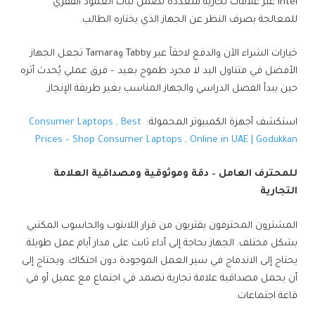
Intel عبر علامات تجارية متعددة تضمن ثبات العمود الفقري
للمعالجة بصرف النظر عن الجهاز الذي يختاره الطالب.
خيارات الشراء الآن والدفع لاحقاً عبر Tabby وTamara تجعل الجهاز
الأفضل في متناول اليد لا مجرد طموح بعيد – فرق عملي يُحدث أثره
حين يبدأ الفصل الدراسي والجهاز المناسب يغير طريقة الإنجاز.
استكشف أجهزة الكمبيوتر المحمولة:
Consumer Laptops , Best
Prices – Shop Consumer Laptops , Online in UAE | Godukkan
للمحترف العامل – دقة وموثوقية ومصداقية العلامة
التجارية
المشترون المحترفون يقتربون من قرار اللابتوب والحاسوب المكتبي
بشكل مختلف. الجهاز بحاجة إلى أداء ثابت على مدار أيام عمل طويلة.
يحتاج إلى الاندماج في سير العمل الموجودة دون احتكاك. ويحتاج إلى
أن يحمل مصداقية علامة تجارية تصمد في اجتماع مع عميل أو في
قاعة اجتماعات.