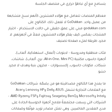
يتسامح مع أي تباطؤ حراري في منتصف الجلسة.
معظم المنصات تتعامل مع هؤلاء المشترين كأنهم نسخ متشابهة
من عميل واحد. GoDukkan لا تفعل ذلك. الكتالوج على
godukkan.com مبني على عمق حقيقي في حالات الاستخدام – اختيار
المنتجات يعكس كيف يفكر هؤلاء المشترون فعلاً في أجهزتهم، لا
مجرد طريقة لملء صفحة تصنيف.
فئات منطقية ومدروسة – لابتوبات (أعمال، استهلاكية، ألعاب)،
أجهزة حاسوب مكتبية (All-in-One، Mini PC، برج، ألعاب)، شاشات،
شبكات، مكونات حاسوب، إكسسوارات – مخزون بنية وهدف لا مجرد
حشو.
ما يمنح هذا الكتالوج مصداقيته هو من يضمّه. شراكات GoDukkan
مع العلامات التجارية تشمل ASUS وDell وHP وLenovo وAcer
وIntel وMicrosoft وBenQ وSeagate وFujitsu وFSP وAMD Ryzen –
الشركات التي رسمت مجتمعةً ملامح أجهزة الحوسبة الجادة على
مدى العقدين الماضيين. وهي تمثل مصادر توريد موثّقة وضمانات