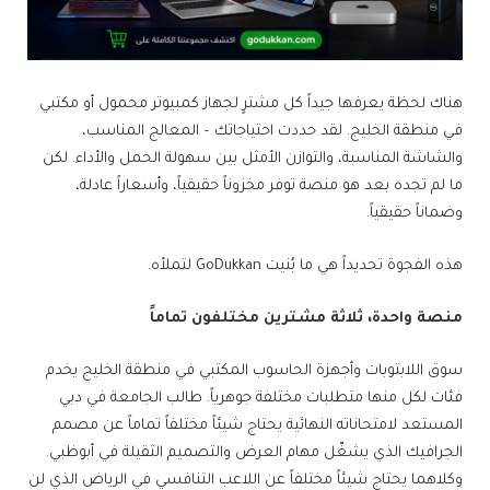
هناك لحظة يعرفها جيداً كل مشترٍ لجهاز كمبيوتر محمول أو مكتبي
في منطقة الخليج. لقد حددت احتياجاتك – المعالج المناسب،
والشاشة المناسبة، والتوازن الأمثل بين سهولة الحمل والأداء. لكن
ما لم تجده بعد هو منصة توفر مخزوناً حقيقياً، وأسعاراً عادلة،
وضماناً حقيقياً.
هذه الفجوة تحديداً هي ما بُنيت GoDukkan لتملأه.
منصة واحدة، ثلاثة مشترين مختلفون تماماً
سوق اللابتوبات وأجهزة الحاسوب المكتبي في منطقة الخليج يخدم
فئات لكل منها متطلبات مختلفة جوهرياً. طالب الجامعة في دبي
المستعد لامتحاناته النهائية يحتاج شيئاً مختلفاً تماماً عن مصمم
الجرافيك الذي يشغّل مهام العرض والتصميم الثقيلة في أبوظبي.
وكلاهما يحتاج شيئاً مختلفاً عن اللاعب التنافسي في الرياض الذي لن