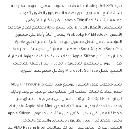
تقود Dell XPS وLatitude محادثة اللابتوب المهني – جودة بناء ودقة
شاشة تبلغ المستوى الذي يضعه المحترفون الجادون لأدوات
عملهم الرئيسية. Lenovo ThinkPad يظل الخيار الافتراضي
لمستخدمي الأعمال الذين لا تكاد تتسع درجة تحملهم لعدم موثوقية
الأجهزة. HP EliteBook وProBook يقدمان أماناً وأداءً على مستوى
المؤسسات في شكل محمول تثق به الشركات عبر الخليج Apple
MacBook Pro وMacBook Air هما المعيار في الحوسبة الاحترافية –
مبنيان على أداء Apple Silicon ودقة شاشة احترافية وموثوقية بطارية
طوال اليوم لا يستطيع المحترفون الجادون التنازل عنها. للمحترف
المبدع، تكمل Microsoft Surface وتكامل منظومتها الصورة.
تمتد محطات عمل المكتبي لتوسع هذه الصورة. HP ProOne وAIO
تقدم إعدادات لبيئات المكتب التي تتطلب بنية حوسبة موثوقة وقابلة
للإدارة. Dell OptiPlex لبيئات الأعمال التي يهم فيها الاتساق عبر
وحدات متعددة بقدر ما يهم الأداء الفردي. Apple Mac Mini يقدم أداء
محطة العمل في شكل يختفي على مكتبك – مدعوم بـ Apple Silicon
ومبني للمحترفين الذين يطالبون بالاتساق والسرعة والتكامل
السلس عبر كل ساعة عمل. خيارات معالجات Intel وAMD Ryzen عبر