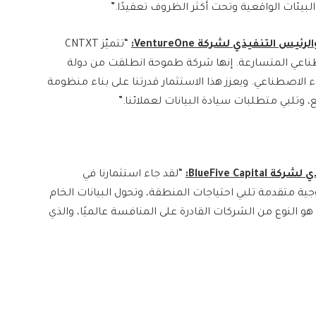
لبيئات الواقعية وتحت أكثر الظروف تعقيدًا.”
VentureOne:
“تتميّز CNTXT
اصطناعي المتسارعة. إنها شركة طموحة انطلقت من دولة
اء الاصطناعي. ويعزز هذا الاستثمار قدرتنا على بناء منظومة
وتلبي متطلبات سيادة البيانات لعملائنا.”
ذي لشركة
BlueFive Capital:
“لقد جاء استثمارنا في
تكنولوجية متقدمة تلبي احتياجات المنطقة، وتحول البيانات الخام
 النوع من الشركات القادرة على المنافسة عالميًا، والذي