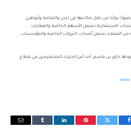
ا دوليًا من خلال مكاتبها في لندن والمنامة وأبوظبي
تجات الاستثمارية تشمل الأسهم الخاصة والعقارات
سعة من العملاء تشمل أصحاب الثروات الخاصة والمؤسسات
ست BlueFive Capital في أواخر عام 2024، ويقودها حازم بن قاسم، أحد أبرز الخبراء المخضرمين في قطاع
www.b
فيسبوك
تويتر
بينتيريست
لينكدإن
Tumblr
البريد