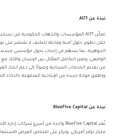
نبذة عن
AI71
تمكّن AI71 المؤسسات والجهات الحكومية من تس
خلال تطوير حلول آمنة وقابلة للتكيف لا تقتصر على تول
الجوهرية، بما يسهم في إحداث تحول مؤسسي مستدام
الواقعي، وتعزز التكامل الفعّال بين الإنسان والآلة، م
من تقديم الخدمات الميدانية وصولًا إلى دعم اتخاذ الق
وإطلاق موجة جديدة من الإنتاجية المدفوعة بالذكاء ال
نبذة عن
BlueFive Capital
تُعد BlueFive Capital واحدة من أسرع شركات إدارة الأصول نموًا على مستوى العالم
مليار دولار أمريكي، وتركز على اقتناص الفرص الاستثما