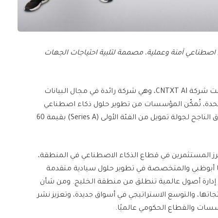
صطناعي آمنة وعملية، مصممة لتلبية احتياجات الجهات
أعلنت شركة CNTXT AI، وهي شركة رائدة في مجال البيانات
متحدة، تُمكّن المؤسسات من تطوير حلول ذكاء اصطناعي
مع الحفاظ الكامل على سيادة بياناتها، عن إتمام الإغلاق الناجح لجولة تمويل من الفئة الأولى (Series A) بقيمة 60
رز المستثمرين في قطاع الذكاء الاصطناعي في المنطقة،
ا أبوظبي والمتخصصة في تطوير حلول سيادية متقدمة
إدارة أصول عالمية تنطلق من منطقة الخليج. ومن شأن
تها، والتوسع الاستراتيجي في أسواق جديدة، وتعزيز نشر
سات والقطاع الحكومي عالميًا.