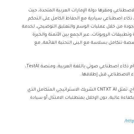
ذكاء الاصطناعي ومقرها دولة الإمارات العربية المتحدة، حيث
ذكاء اصطناعي سيادية مع الحفاظ الكامل على التحكم
 الجودة من خلال عمليات الوسم والتعليق التوضيحي، لخدمة
تطبيقات الروبوتات، عبر الجمع بين الأتمتة والخبرة
ة تتكامل بسلاسة مع البنى التحتية القائمة، مع
وتشمل منتجاتها الخاصة “منصت” (Munsit)، أدق نظام ذكاء اصطناعي صوتي باللغة العربية، ومنصة TestAI،
ء الاصطناعي قبل إطلاقها.
وانطلاقًا من تحويل البيانات الخام إلى حلول جاهزة للإنتاج، تمثل CNTXT AI الشريك الاستراتيجي المتكامل الذي
اءة عالية، دون الإخلال بمتطلبات الامتثال أو سيادة
http