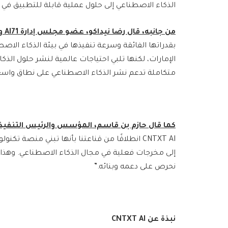
الذكاء الاصطناعي إلى حلول عملية قابلة للتطبيق في ا
من جانبه، قال رضا نيداكو، عضو مجلس إدارة
71 والرئيس التنفيذي لشركة
AI
بقدراتها الفائقة وسرعة تنفيذها في بيئة الذكاء ال
الإمارات، لكنها تلبي احتياجات عالمية لنشر حلول الذك
متكاملة تدعم نشر الذكاء الاصطناعي على نطاق واسع، 
كما قال حازم بن قاسم، المؤسس والرئيس التنفي
CNTXT AI انطلاقًا من قناعتنا بأنها تبني منصة 
إلى مخرجات فعلية في مجال الذكاء الاصطناعي. وهذا هو
نحرص على دعمه وبنائه.”
نبذة عن
CNTXT AI