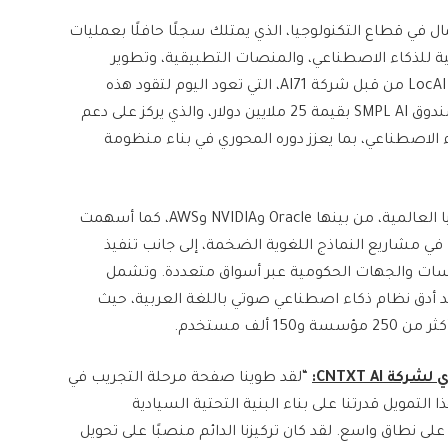
رائد الأعمال في قطاع التكنولوجيا، الذي يمتلك سجلًا حافلًا بعمليات
تية للذكاء الاصطناعي، والمنصات التطبيقية، وتطوير
النظم البيئية. وقد تم الاستحواذ سابقًا على مشروعه LocAI من قبل شركة AI71، التي تعود اليوم لتقود هذه
الجولة كمستثمر رئيسي مشارك. كما يُعد مؤسس صندوق SMPL AI بقيمة 25 ملايين دولار، والذي يركز على دعم
 الاصطناعي، بما يعزز دوره المحوري في بناء منظومة
وتتعاون الشركة مع نخبة من كبرى شركات التكنولوجيا العالمية، من بينها Oracle وNVIDIA وAWS، كما أسهمت
في مشاريع النماذج اللغوية الضخمة، إلى جانب تنفيذ
ات والجهات الحكومية عبر أسواق متعددة. وتشمل
وكة منصة “منصت” (Munsit)، التي تُعد أدق نظام ذكاء اصطناعي صوتي باللغة العربية، حيث
لف مستخدم.
ي لشركة
CNTXT AI:
“لقد طوينا صفحة مرحلة التجريب في
 التمويل قدرتنا على بناء البنية التحتية السيادية
ى نطاق واسع. لقد كان تركيزنا الدائم منصبًا على تحويل