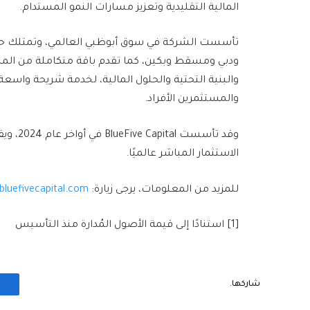
المالية التقليدية وتعزيز مسارات النمو المستدام.
تأسست الشركة في سوق أبوظبي العالمي، وتمتلك حضورً
ودبي ومسقط وبكين، كما تقدم باقة متكاملة من المن
والبنية التحتية والحلول المالية، لخدمة شريحة وا
والمستثمرين الأفراد.
وقد تأس
الاستثمار المباشر عالميًا.
للمزيد من المعلومات، يرجى زيارة:
luefivecapital.com
[1] استنادًا إلى قيمة الأصول المُدارة منذ التأسيس
شاركها.