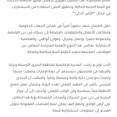
النشر المشتركة. هذا التعاون ضروري لضمان توافق الأنظمة الجديدة
مع البنية التحتية الحالية، وتحقيق أقصى استفادة من الاستثمارات
في مجال **الأمن الذكي**.
حفل الافتتاح شهد حضوراً كبيراً من ممثلي الجهات الحكومية
وقطاعات الأعمال والتكنولوجيا، بالإضافة إلى شركاء من دبي القابضة،
ومجموعة جميرا، وإعمار، وميرال، وموانئ أبوظبي، والقنصلية
الدنماركية. يعكس هذا التنوع الأهمية المتزايدة للتعاون بين
القطاعات المختلفة لتنفيذ أنظمة أمنية متكاملة وفعالة.
أكدت لويز بو راشد، المديرة الإقليمية لمنطقة الشرق الأوسط وتركيا
وأفريقيا في مايلستون سيستمز، أن دولة الإمارات وضعت مساراً
واضحاً نحو مدن ذكية وآمنة ومتصلة رقمياً. وأضافت أن التحدي
الرئيسي يكمن في التنفيذ الفعلي لهذه الرؤية، وضمان عمل جميع
الأنظمة معاً بسلاسة وفي الوقت الفعلي. وأشارت إلى أن مركز
التجربة في دبي يتيح للشركاء وأصحاب المصلحة رؤية هذا التكامل
على أرض الواقع، وفهم كيف يمكن لبنية المنصات المفتوحة تحويل
الفيديو إلى معلومات استخباراتية قيمة.