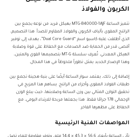
الكربون والفولاذ
تتميز الساعة MTG-B4000D-1AJF بهيكل فريد من نوعه يجمع بين
الراتنج المقوى بألياف الكربون والفولاذ المقاوم للصدأ. هذا التصميم،
الذي أطلقت عليه كاسيو اسم “Dual Core Guard”، يهدف إلى توفير
أقصى قدر من الحماية ضد الصدمات مع الحفاظ على قوة وصلابة
الهيكل المعدني. تُعرف سلسلة MT-G بتصميمها القوي والمتين،
وهذا الإصدار الجديد يمثل تطوراً ملحوظاً في هذا المجال.
إضافة إلى ذلك، يعتمد سوار الساعة أيضًا على بنية هجينة تجمع بين
طبقات الفولاذ المقوى وأجزاء من الراتنج. يساهم هذا المزيج في
تحقيق التوازن المثالي بين وزن الساعة وصلابتها، حيث يبلغ الوزن
الإجمالي 178 جرامًا فقط. هذا يجعلها مريحة للارتداء اليومي، مع
الحفاظ على مظهرها الفاخر.
المواصفات الفنية الرئيسية
تأتي الساعة بأبعاد 56.6 × 45.3 × 14.4 ملم، وتوفر مقاومة للماء تصل