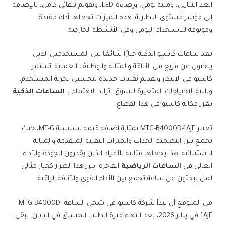
العد التنازلي، ومنبه يومي، وإضاءة LED، وتقويم تلقائي كامل، بالإضافة
إلى مؤشر مستوى البطارية. هذه الميزات تجعلها أداة مفيدة
وموثوقة للاستخدام اليومي وفي الأنشطة الخارجية.
تعد ساعات كاسيو الذكية خيارًا شائعًا بين المستخدمين الذين
يبحثون عن مزيج من الأناقة والمتانة والوظائف العملية. تستمر
كاسيو في الابتكار وتقديم تقنيات جديدة لتحسين تجربة المستخدم،
وتلبية الاحتياجات المتغيرة للسوق. تزايد الاهتمام بـ
الساعات الذكية
يعزز مكانة كاسيو في هذا القطاع.
تعتبر MTG-B4000D-1AJF بمثابة إضافة قيمة لسلسلة MT-G، حيث
تجمع بين التصميم الجذاب والميزات التقنية المتقدمة والمتانة
الاستثنائية. هذا يجعلها مثالية للأفراد الذين يقدرون الجودة والأداء
العالي في
الساعات الرياضية
الفاخرة. يبرز هذا الطراز كخيار مثالي
لمن يبحثون عن ساعة تجمع بين الأداء القوي والأناقة الراقية.
من المتوقع أن تبدأ شركة كاسيو في شحن الساعة MTG-B4000D-
1AJF في يناير 2026، بعد انتهاء فترة الطلب المسبق في اليابان. يبقى