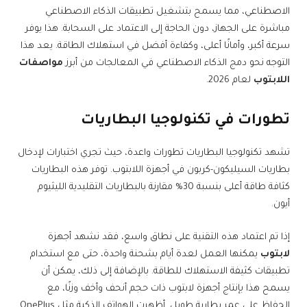
الاصطناعي، مما يسمح بتشغيل تطبيقات الذكاء الاصطناعي
مباشرة على الجهاز، دون الحاجة إلى الاعتماد على السحابة. هذا يوفر
سرعة أكبر، وأمانًا أعلى، وكفاءة أفضل في استهلاك الطاقة. يعد هذا
التوجه نحو دمج الذكاء الاصطناعي في المعالجات من أبرز
مواصفات
اللابتوب
لعام 2026.
تطورات في تكنولوجيا البطاريات
تشهد تكنولوجيا البطاريات تطورات واعدة، حيث تجري اختبارات لإدخال
بطاريات السيليكون-كربون في أجهزة اللابتوب. توفر هذه البطاريات
كثافة طاقة أعلى بنسبة 30% مقارنة بالبطاريات التقليدية الليثيوم
أيون.
إذا تم اعتماد هذه التقنية على نطاق واسع، فقد نشهد أجهزة
لابتوب
يمكنها العمل لعدة أيام بشحنة واحدة، حتى مع استخدام
تطبيقات كثيفة الاستهلاك للطاقة. بالإضافة إلى ذلك، يمكن أن
يسمح هذا بإنتاج أجهزة لابتوب ذات حجم أنحف وأخف وزنًا، مع
الحفاظ على عمر بطارية طويل. أظهرت الهواتف الذكية مثل OnePlus