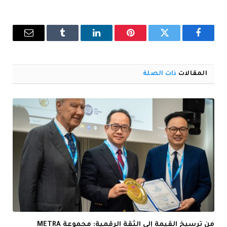
فيسبوك
تويتر
بينتيريست
لينكدإن
Tumblr
البريد
الإلكترو
المقالات
ذات الصلة
من ترسيخ القيمة إلى الثقة الرقمية: مجموعة METRA