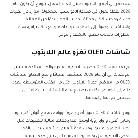
ستظهر في أجهزة اللابتوب خلال العام المقبل. يتوقع أن يكون عام
2026 نقطة تحول في صناعة الحواسيب المحمولة، مع إدخال تقنيات
جديدة ومحسنة في مختلف جوانب الجهاز، بدءًا من المعالجات
والشاشات، وصولًا إلى البطاريات والذاكرة. ومع ذلك، يرافق هذه
التطورات تحديات تتعلق بالتكلفة والتوفر.
شاشات OLED تغزو عالم اللابتوب
لم تعد تقنية OLED حصرية للأجهزة الفاخرة والهواتف الذكية. تشير
التوقعات إلى أن عام 2026 سيشهد اعتمادًا واسع النطاق لشاشات
OLED في معظم أجهزة اللابتوب، حتى في الفئات المتوسطة. يعود
ذلك إلى انخفاض تكاليف تصنيع هذه الشاشات، بالإضافة إلى
تحسين جودتها وكفاءتها.
توفر شاشات OLED صورًا أكثر وضوحًا وواقعية، مع ألوان أكثر حيوية،
وتباين أعلى، وزوايا رؤية أوسع. هذا يجعلها مثالية لتطبيقات مثل
تحرير الصور والفيديو، ومشاهدة الأفلام، والألعاب. بدأت بالفعل
بعض الأجهزة مثل Lenovo Legion 5i في تبني هذه التقنية.