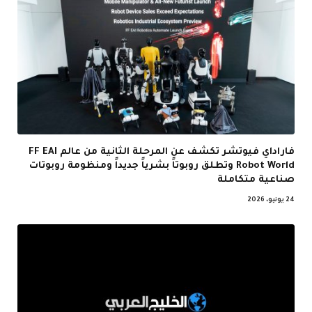
فاراداي فيوتشر تكشف عن المرحلة الثانية من عالم FF EAI
Robot World وتطلق روبوتاً بشرياً جديداً ومنظومة روبوتات
صناعية متكاملة
24 يونيو، 2026