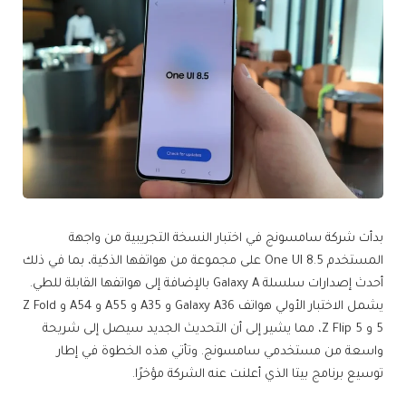
بدأت شركة سامسونج في اختبار النسخة التجريبية من واجهة
المستخدم One UI 8.5 على مجموعة من هواتفها الذكية، بما في ذلك
أحدث إصدارات سلسلة Galaxy A بالإضافة إلى هواتفها القابلة للطي.
يشمل الاختبار الأولي هواتف Galaxy A36 و A35 و A55 و A54 و Z Fold
5 و Z Flip 5، مما يشير إلى أن التحديث الجديد سيصل إلى شريحة
واسعة من مستخدمي سامسونج. وتأتي هذه الخطوة في إطار
توسيع برنامج بيتا الذي أعلنت عنه الشركة مؤخرًا.