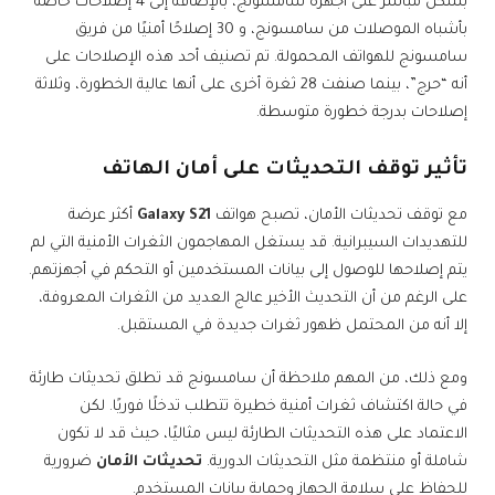
بشكل مباشر على أجهزة سامسونج، بالإضافة إلى 4 إصلاحات خاصة
بأشباه الموصلات من سامسونج، و 30 إصلاحًا أمنيًا من فريق
سامسونج للهواتف المحمولة. تم تصنيف أحد هذه الإصلاحات على
أنه “حرج”، بينما صنفت 28 ثغرة أخرى على أنها عالية الخطورة، وثلاثة
إصلاحات بدرجة خطورة متوسطة.
تأثير توقف التحديثات على أمان الهاتف
مع توقف تحديثات الأمان، تصبح هواتف
Galaxy S21
أكثر عرضة
للتهديدات السيبرانية. قد يستغل المهاجمون الثغرات الأمنية التي لم
يتم إصلاحها للوصول إلى بيانات المستخدمين أو التحكم في أجهزتهم.
على الرغم من أن التحديث الأخير عالج العديد من الثغرات المعروفة،
إلا أنه من المحتمل ظهور ثغرات جديدة في المستقبل.
ومع ذلك، من المهم ملاحظة أن سامسونج قد تطلق تحديثات طارئة
في حالة اكتشاف ثغرات أمنية خطيرة تتطلب تدخلًا فوريًا. لكن
الاعتماد على هذه التحديثات الطارئة ليس مثاليًا، حيث قد لا تكون
شاملة أو منتظمة مثل التحديثات الدورية.
تحديثات الأمان
ضرورية
للحفاظ على سلامة الجهاز وحماية بيانات المستخدم.