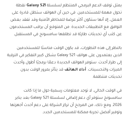
يمثل توقف الدعم البرمجي المنتظم لسلسلة
Galaxy S21
نقطة
تحول مهمة للمستخدمين. في حين أن الهواتف ستظل قادرة على
العمل، إلا أنها ستكون أكثر عرضة للمخاطر الأمنية وقد تفقد بعض
التوافق مع التطبيقات الجديدة. من المتوقع أن يراقب المستخدمون
عن كثب أي تحديثات طارئة قد تطلقها سامسونج في المستقبل.
بالنظر إلى هذه التطورات، قد يكون الوقت مناسبًا للمستخدمين
الذين يعتمدون على هواتف Galaxy S21 بشكل كبير التفكير في الترقية
إلى طراز أحدث. ستوفر الهواتف الجديدة دعمًا برمجيًا أطول وأحدث
الميزات والتحسينات.
أداء الهاتف
قد يتأثر بمرور الوقت بدون
تحديثات منتظمة.
في الوقت الحالي، لا توجد معلومات رسمية حول ما إذا كانت
سامسونج ستوفر أي دعم إضافي لسلسلة Galaxy S21 بعد يناير
2026. ومع ذلك، من المرجح أن تركز الشركة على دعم أحدث أجهزتها
وتوفير أفضل تجربة ممكنة للمستخدمين الجدد.