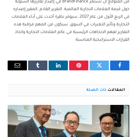
من المتوقع أن تستمر BrandFinance في إصدار تقاريرها السنوية
حول قيمة العلامات التجارية العالمية. التقرير القادم، المقرر إصداره
في الربع الأول من عام 2027، سيوفر نظرة أحدث على أداء العلامات
التجارية وتأثير التغيرات في السوق. سيكون من المهم مراقبة هذه
التقارير لفهم الاتجاهات الرئيسية في عالم العلامات التجارية واتخاذ
القرارات الاستراتيجية المناسبة.
فيسبوك
تويتر
بينتيريست
لينكدإن
Tumblr
البريد
الإلكترو
المقالات
ذات الصلة