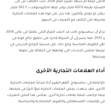
الأعلى قيمة لم تشهد تغييرًا لعام 2026، حيث حافظت آبل على
الصدارة بقيمة 607.6 مليار دولار، تليها مايكروسوفت بـ 565.3 مليار
دولار، ثم جوجل وأمازون. هذا يدل على قوة هذه العلامات التجارية
وقدرتها على التكيف مع التغيرات في السوق.
يذكر أن سامسونج كانت قد احتلت المركز الثاني عالميًا في عامي 2014
و 2015، مما يشير إلى أن الشركة قادرة على تحقيق نتائج قوية في
ظل الظروف المناسبة. ومع ذلك، فإن مسيرة التراجع التدريجي في
ترتيبها تعكس التحديات التي تواجهها في الحفاظ على نموها
وربحيتها.
أداء العلامات التجارية الأخرى
بالإضافة إلى سامسونج، أظهر التقرير أداءً متباينًا للعلامات التجارية
الأخرى. فقد شهدت بعض العلامات التجارية نموًا كبيرًا في قيمتها،
بينما تراجعت قيمة علامات تجارية أخرى. يعكس هذا التباين التغيرات
في تفضيلات المستهلكين والظروف الاقتصادية والسياسية.