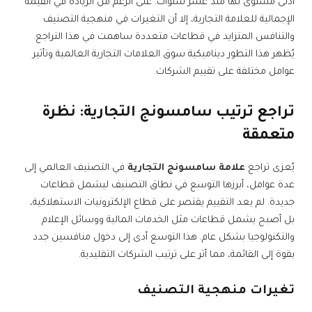
أدنى مستوى لها منذ عشر سنوات. على الرغم من الزيادة في القيمة
الإجمالية للعلامة التجارية، إلا أن التغيرات في منهجية التصنيف
والتنافس المتزايد في قطاعات متعددة ساهمت في هذا التراجع.
يُظهر هذا التطور ديناميكية سوق العلامات التجارية العالمية وتأثير
عوامل مختلفة على تقييم الشركات.
تراجع ترتيب سامسونج التجارية: نظرة
متعمقة
يُعزى تراجع
علامة سامسونج التجارية
في التصنيف العالمي إلى
عدة عوامل، أبرزها التوسع في نطاق التصنيف ليشمل قطاعات
جديدة. لم يعد التقييم يقتصر على قطاع الإلكترونيات الاستهلاكية،
بل أصبح يشمل قطاعات مثل الخدمات المالية ووسائل الإعلام
والتكنولوجيا بشكل عام. هذا التوسع أدى إلى دخول منافسين جدد
بقوة إلى القائمة، مما أثر على ترتيب الشركات التقليدية.
تغيرات منهجية التصنيف