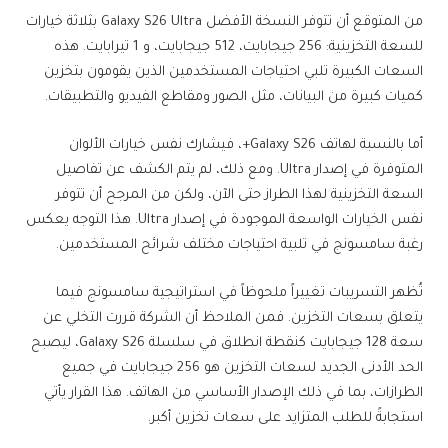
من المتوقع أن تتوفر النسخة الأفضل Galaxy S26 Ultra بثلاثة خيارات
للسعة التخزينية: 256 جيجابايت، 512 جيجابايت، و 1 تيرابايت. هذه
السعات الكبيرة تلبي احتياجات المستخدمين الذين يقومون بتخزين
كميات كبيرة من البيانات، مثل الصور ومقاطع الفيديو والتطبيقات.
أما بالنسبة لهاتف Galaxy S26+، فيشارك نفس خيارات الألوان
المتوفرة في إصدار Ultra. ومع ذلك، لم يتم الكشف عن تفاصيل
السعة التخزينية لهذا الطراز حتى الآن، ولكن من المرجح أن تتوفر
نفس الخيارات الواسعة الموجودة في إصدار Ultra. هذا التوجه يعكس
رغبة سامسونج في تلبية احتياجات مختلف شرائح المستخدمين.
تُظهر التسريبات تغييراً ملحوظاً في استراتيجية سامسونج فيما
يتعلق بسعات التخزين. فمن الملاحظ أن الشركة قررت التخلي عن
سعة 128 جيجابايت كنقطة انطلاق في سلسلة Galaxy S26، ليصبح
الحد الأدنى الجديد لسعات التخزين هو 256 جيجابايت في جميع
الطرازات، بما في ذلك الإصدار الأساسي من الهاتف. هذا القرار يأتي
استجابةً للطلب المتزايد على سعات تخزين أكبر.