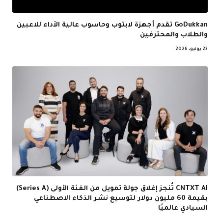
GoDukkan تقدم أجهزة لابتوب وحاسوب عالية الأداء للاعبين
والطلاب والمحترفين
23 يونيو، 2026
CNTXT AI تُنجز إغلاق جولة تمويل من الفئة الأولى (Series A)
بقيمة 60 مليون دولار لتوسيع نشر الذكاء الاصطناعي
السيادي عالميًا