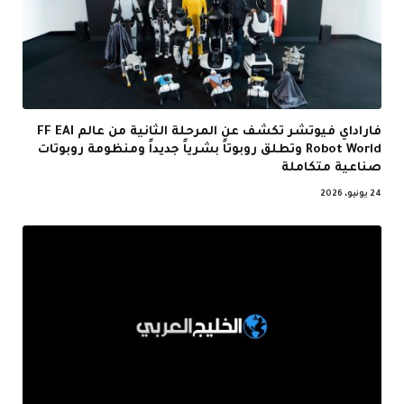
فاراداي فيوتشر تكشف عن المرحلة الثانية من عالم FF EAI
Robot World وتطلق روبوتاً بشرياً جديداً ومنظومة روبوتات
صناعية متكاملة
24 يونيو، 2026