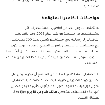
في متناول شريحة أوسع من المستخدمين، مما يعزز من انتشار
هذه التقنية.
مواصفات الكاميرا المتوقعة
لم تكشف شاومي بعد عن تفاصيل المستشعرات التي
ستستخدمها في سلسلة هواتفها لعام 2026. ومع ذلك، تشير
التوقعات إلى إمكانية دمج مستشعر رئيسي بدقة 200 ميجابكسل
مع مستشعر آخر مخصص للتقريب البصري (Zoom)، وربما يكون
هذا المستشعر بتقنية البيريسكوب وبدقة 200 ميجابكسل أيضًا. هذا
التكوين سيوفر للمستخدمين مرونة أكبر في التقاط الصور من مختلف
المسافات.
بالإضافة إلى دقة الكاميرا العالية، من المتوقع أن تركز شاومي على
تحسين جودة الصور في ظروف الإضاءة المنخفضة، بالإضافة إلى
تطوير خوارزميات معالجة الصور لتقديم ألوان أكثر واقعية وتفاصيل
أدق. هذه التحسينات ستجعل
هاتف شاومي 18 برو
خيارًا جذابًا
لعشاق التصوير.