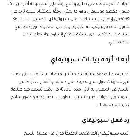
البيانات الموسيقية على نطاق واسع. وتغطي المجموعة أكثر من 256
مليون مقطع موسيقي، وهو ما يمثل، وفقًا للمكتبة، نسبة تزيد عن
99% من إجمالي الاستماعات على
سبوتيفاي
. تتضمن البيانات 86
مليون ملف موسيقي، تم اختيارها بناءً على شعبيتها وجودتها، مع
استبعاد المحتوى الذي يُشتبه بأنه تم إنشاؤه بواسطة الذكاء
الاصطناعي.
أبعاد أزمة بيانات
سبوتيفاي
تعتبر هذه الخطوة بمثابة تحدٍ مباشر لمنصات بث الموسيقى، حيث
تثير تساؤلات حول مدى قدرتها على حماية بياناتها ومحتواها من
النسخ غير المصرح به. تأتي هذه الحادثة في وقت تشهد فيه صناعة
الموسيقى تحولات كبيرة بسبب التطورات التكنولوجية وظهور نماذج
جديدة للاستهلاك.
رد فعل سبوتيفاي
أكدت
سبوتيفاي
أنها فتحت تحقيقًا فوريًا في عملية النسخ