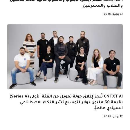
GoDukkan تقدم أجهزة لابتوب وحاسوب عالية الأداء للاعبين
والطلاب والمحترفين
23 يونيو، 2026
CNTXT AI تُنجز إغلاق جولة تمويل من الفئة الأولى (Series A)
بقيمة 60 مليون دولار لتوسيع نشر الذكاء الاصطناعي
السيادي عالميًا
17 يونيو، 2026