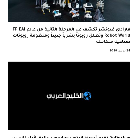
فاراداي فيوتشر تكشف عن المرحلة الثانية من عالم FF EAI
Robot World وتطلق روبوتاً بشرياً جديداً ومنظومة روبوتات
صناعية متكاملة
24 يونيو، 2026