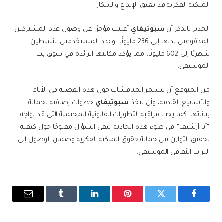
الملكية الفكرية قد يعيق الإبداع والابتكار.
الجدير بالذكر أن
سبوتيفاي
أعلنت مؤخرًا عن وصول عدد المشتركين
المدفوعين لديها إلى 236 مليونًا، وعدد المستخدمين النشطين
شهريًا إلى 602 مليونًا، مما يؤكد مكانتها الرائدة في سوق بث
الموسيقى.
من المتوقع أن تستمر المناقشات حول هذه القضية في الأيام
والأسابيع القادمة، وأن تتخذ
سبوتيفاي
خطوات إضافية لحماية
بياناتها. كما يجب مراقبة التطورات القانونية المحتملة التي قد تواجه
“آنا أرشيف” في ضوء هذه الحادثة. يبقى السؤال مفتوحًا حول كيفية
تحقيق التوازن بين حماية حقوق الملكية الفكرية وضمان الوصول إلى
التراث الثقافي الموسيقي.
فيسبوك
تويتر
بينتيريست
لينكدإن
Tumblr
البريد
الإلكترو