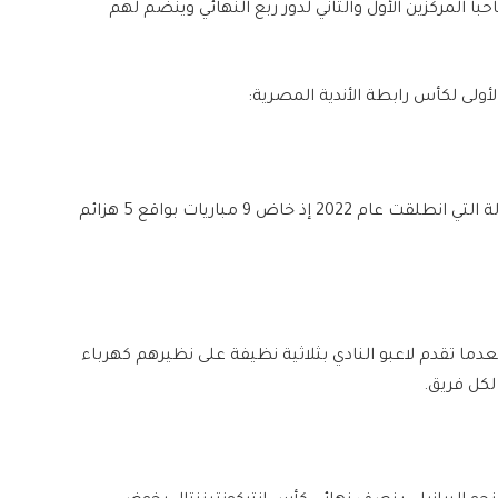
 6 مباريات ويتأهل صاحبا المركزين الأول والثاني لدور ربع النهائي وينضم لهم
الأهلي لم يعرف حتى الآن أي فوز خلال منافسات البطولة التي انطلقت عام 2022 إذ خاض 9 مباريات بواقع 5 هزائم
دما تقدم لاعبو النادي بثلاثية نظيفة على نظيرهم كهرباء
 لكل فريق.