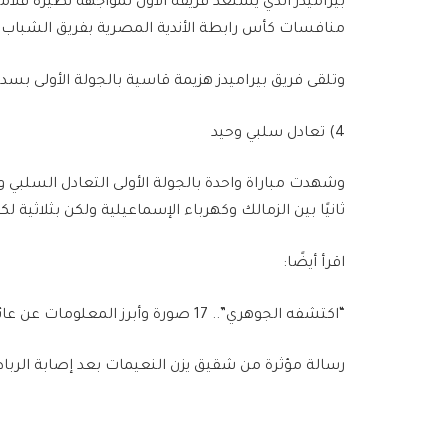
بيراميدز الذي يستعد فريقه الأول لمواجهة نظيره فلام
منافسات كأس رابطة الأندية المصرية بفريق الشباب.
وتلقى فريق بيراميدز هزيمة قاسية بالجولة الأولى بسد
4) تعادل سلبي وحيد
وشهدت مباراة واحدة بالجولة الأولى التعادل السلبي و
ثانيًا بين الزمالك وكهرباء الإسماعيلية ولكن بثلاثية لك
اقرأ أيضًا:
“اكتشفه الجوهري”.. 17 صورة وأبرز المعلومات عن عائلة يزن النعيمات
رسالة مؤثرة من شقيق يزن النعيمات بعد إصابة الربا