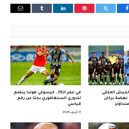
فيسبوك
تويتر
بينتيريست
لينكدإن
Tumblr
البريد
الإلكتروني
الجيش الملكي
في عمر الـ39.. كيسوكي هوندا ينضم
نهضة بركان
للدوري السنغافوري بحثا عن رقم
نداونز
قياسي
21 أبريل، 2026