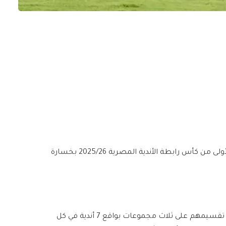
أُختتمت مساء يوم أمس الجمعة منافسات الجولة الأولى من كأس رابطة الأندية المصرية 2025/26 بخسارة
ويشارك 21 ناديًا في كأس عاصمة مصر 2025/26 إذ تم تقسيمهم على ثلاث مجموعات بواقع 7 أندية في كل