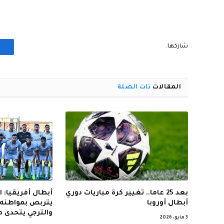
شاركها.
المقالات
ذات الصلة
بعد 25 عاما.. تغيير كرة مباريات دوري
أبطال أفريقيا: 
أبطال أوروبا
يتربص بمواطنه 
والترجي يتحدى ص
3 مايو، 2026