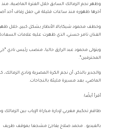
وظهر نجم الزمالك السابق خلال الفترة الماضية، منذ ا
آخرها ظهوره منذ ساعات قليلة في حفل زفاف أحد أصد
وخطف محمود شيكابالا الأنظار بشكل كبير، خلال ظهور
الفنان تامر حسني، الذي ظهرت عليه علامات السعادة ع
ويتولى محمود عبد الرازق حاليا، منصب رئيس نادي “جي
المحترفين”.
والجدير بالذكر، أن نجم الكرة المصرية ونادي الزمالك، ك
الماضي، بعد مسيرة مليئة بالنجاحات.
أقرأ أيضًا:
طاقم تحكيم مغربي لإدارة مباراة الإياب بين الزمالك ود
بالفيديو.. محمد صلاح يفاجئ مشجعا بموقف طريف