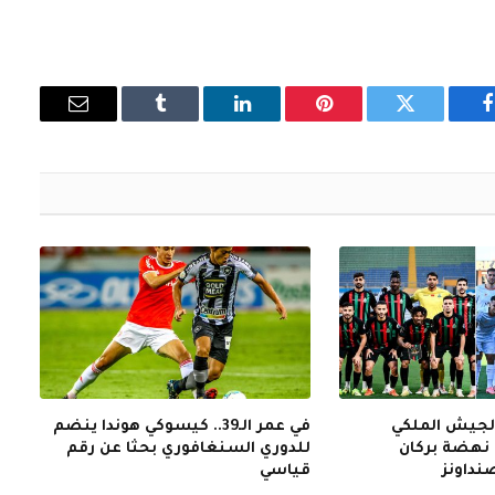
فيسبوك
تويتر
بينتيريست
لينكدإن
Tumblr
البريد
الإلكتروني
الجيش الملكي
في عمر الـ39.. كيسوكي هوندا ينضم
نهضة بركان
للدوري السنغافوري بحثا عن رقم
نداونز
قياسي