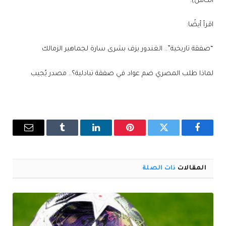
الكأس).
اقرأ أيضًا:
“صفقة تاريخية”.. الغندور يزف بشرى سارة لجماهير الزمالك
لماذا طلب المصري ضم عواد في صفقة تبادلية؟.. مصدر يُجيب
فيسبوك
تويتر
بينتيريست
لينكدإن
Tumblr
البريد
الإلكترو
المقالات
ذات الصلة