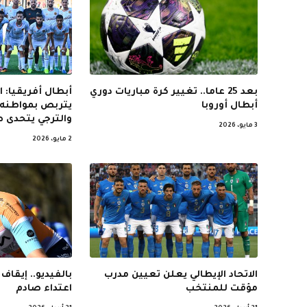
بعد 25 عاما.. تغيير كرة مباريات دوري
أبطال أفريقيا: 
أبطال أوروبا
يتربص بمواطنه 
والترجي يتحدى ص
3 مايو، 2026
2 مايو، 2026
الاتحاد الإيطالي يعلن تعيين مدرب
بالفيديو.. إيقاف
مؤقت للمنتخب
اعتداء صادم