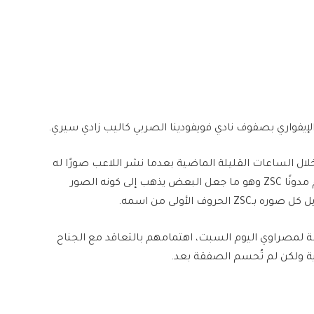
إيفواري بصفوف نادي فويفودينا الصربي كاليب زادي سيري.
لال الساعات القليلة الماضية بعدما نشر اللاعب صورًا له
بخاصية Storyعبر حسابه الشخصي بمنصة انستجرام مدونًا ZSC وهو ما جعل البعض يذهب إلى كونه الصور
وف الأولى من اسمه.
لمصراوي اليوم السبت، اهتمامهم بالتعاقد مع الجناح