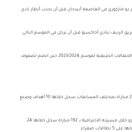
ر دو ماركوري في العاصمة أبيدجان قبل أن يجذب أنظار نادي
ريق الرديف بنادي أجاكسيو قبل أن يرحل في الموسم التالي
وظلّ اللاعب الإيفواري بقميص ستاد ماليرب كان، حتى الانتقالات الصيفية لموسم 2023/2024 حين انضم لصفوف
الجناح الإيفواري شارك خلال الموسم الجاري 24/25 بـ 27 مباراة بمختلف المسابقات سجل خلالها 10 أهداف وصنع
وشارك اللاعب الذي تبلغ قيمته السوقية 1.8 مليون يورو خلال مسيرته الاحترافية بـ 192 مباراة سجل خلالها 24