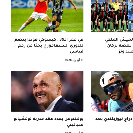
الجيش الملكي
في عمر الـ39.. كيسوكي هوندا ينضم
نهضة بركان
للدوري السنغافوري بحثا عن رقم
نداونز
قياسي
21 أبريل، 2026
 دراج نيوزيلندي بعد
يوفنتوس يمدد عقد مدربه لوتشيانو
سباليتي