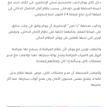
دخل كايل ووكر لاعب مانشستر سيتي الإنجليزي، في خلاف جديد مع
حبيبته السابقة لورين جودمان، بسبب نظام أمان الاتصال الداخلي في
منزلها الذي تبلغ قيمته 2.4 مليون جنيه إسترليني.
وذكرت صحيفة “ذا صن” الإنجليزية، أن ووكر وافق في وقت سابق،
على صيانة العقار، ولكنهما اختلفا على نظام الأمان الداخلي، وترفض
لورين التي لديها طفلين من ووكر، النظام الحالي.
واختلفت لورين مع ووكر، لأن نظام المراقبة لا يسمح لها بمراقبة
الزوار عبر كاميرات المراقبة وفتح بوابة سيارتها، لهذا تواصلت مع مدير
ممتلكات كايل وسألته إذا كان بإمكانهم إصلاحه.
وأضافت الصحيفة، أن مدير ممتلكات كايل، عرض عليها نظام بديل،
لكنه لا يتمتع بنفس مستوى الأمان ولن يفتح أبواب سيارتها، مما أثار
غضبها.