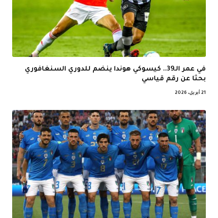
في عمر الـ39.. كيسوكي هوندا ينضم للدوري السنغافوري
بحثا عن رقم قياسي
21 أبريل، 2026