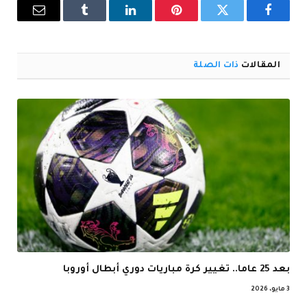
فيسبوك
تويتر
بينتيريست
لينكدإن
Tumblr
البريد
الإلكترو
المقالات
ذات الصلة
بعد 25 عاما.. تغيير كرة مباريات دوري أبطال أوروبا
3 مايو، 2026