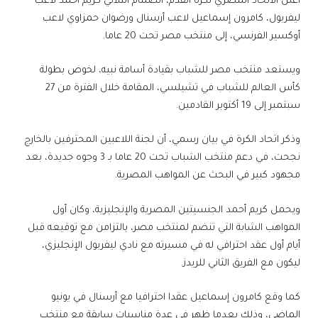
أعلن الاتحاد المصري لكرة القدم، انضمام الثلاثي كريم أحمد لاعب
ليفربول، كامرون إسماعيل لاعب أرسنال ورضوان حمزاوي لاعب
أوكسير الفرنسي، إلى منتخب مصر تحت 20 عاما.
ويستعد منتخب مصر للشباب بقيادة أسامة نبيه، لخوض بطولة
كأس العالم للشباب في تشيلسي، المقامة خلال الفترة من 27
سبتمبر إلى 19 أكتوبر القادمين.
وذكر اتحاد الكرة في بيان رسمي، أن لجنة اللاعبين المحترفين بالخارج
نجحت، في دعم منتخب الشباب تحت 20 عاما بـ 3 وجوه جديدة، بعد
مجهود كبير في البحث عن المواهب المصرية.
‏ويحمل كريم أحمد الجنسيتين المصرية والإنجليزية، وكان أول
المواهب الشابة التي تنضم لمنتخب مصر، بالتزامن مع توقيعه قبل
أيام أول عقد احترافي له في مسيرته مع نادي ليفربول الإنجليزي،
ليكون مع الفريق الثاني للريدز.
كما وقع كامرون إسماعيل عقدا احترافيا مع أرسنال في يونيو
الماضي، وذلك بعدما ظهر في عدة مناسبات سابقة مع منتخب