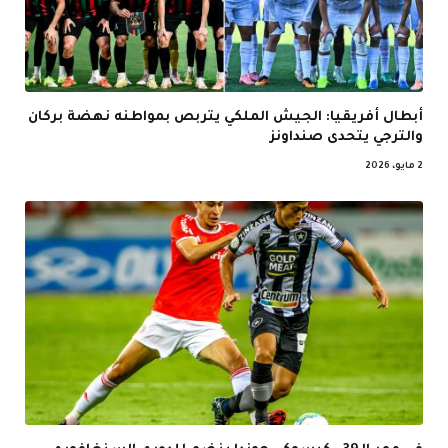
أبطال أفريقيا: الجيش الملكي يتربص بمواطنه نهضة بركان
والترجي يتحدى صنداونز
2 مايو، 2026