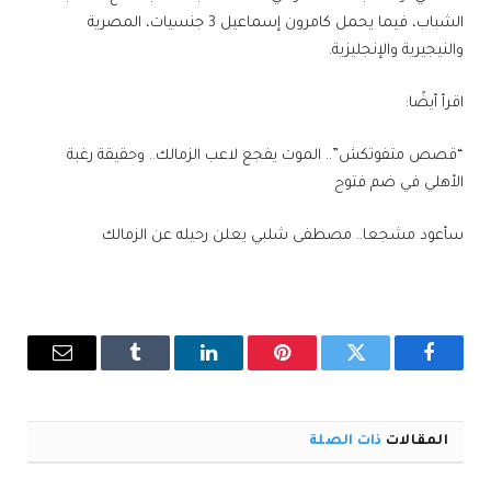
الشباب، فيما يحمل كامرون إسماعيل 3 جنسيات، المصرية
والنيجيرية والإنجليزية.
اقرأ أيضًا:
“قصص متفوتكش”.. الموت يفجع لاعب الزمالك.. وحقيقة رغبة
الأهلي في ضم فتوح
سأعود مشجعا.. مصطفى شلبي يعلن رحيله عن الزمالك
فيسبوك
تويتر
بينتيريست
لينكدإن
Tumblr
البريد
الإلكترو
المقالات
ذات الصلة