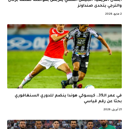
أبطال أفريقيا: الجيش الملكي يتربص بمواطنه نهضة بركان
والترجي يتحدى صنداونز
2 مايو، 2026
في عمر الـ39.. كيسوكي هوندا ينضم للدوري السنغافوري
بحثا عن رقم قياسي
21 أبريل، 2026