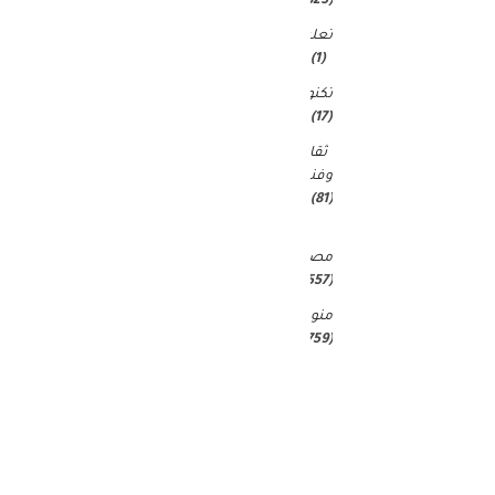
(4٬823)
تعليم
(1)
تكنولوجيا
(17)
ثقافة
وفنون
(81)
غير
مصنف
(25٬557)
منوعات
(4٬759)