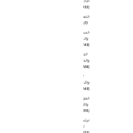
الاخبار
(9٬033)
التعليم
(1)
السياحة
والسفر
(49)
الصحة
والجمال
(15٬308)
المال
والأعمال
(349)
الموضة
والأزياء
(315)
ترشيحات
المحرر