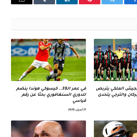
فيسبوك
تويتر
بينتيريست
لينكدإن
Tumblr
البريد
الإلكتروني
الجيش الملكي يتربص
في عمر الـ39.. كيسوكي هوندا ينضم
كان والترجي يتحدى
للدوري السنغافوري بحثا عن رقم
قياسي
21 أبريل، 2026