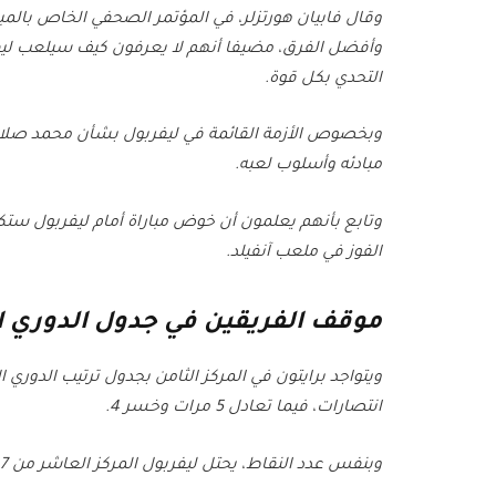
وقال فابيان هورتزلر، في المؤتمر الصحفي الخاص بالمبا
وأفضل الفرق، مضيفا أنهم لا يعرفون كيف سيلعب ليف
التحدي بكل قوة.
وبخصوص الأزمة القائمة في ليفربول بشأن محمد صلاح،
مبادئه وأسلوب لعبه.
وتابع بأنهم يعلمون أن خوض مباراة أمام ليفربول ست
الفوز في ملعب آنفيلد.
موقف الفريقين في جدول الدوري ا
انتصارات، فيما تعادل 5 مرات وخسر 4.
وبنفس عدد النقاط، يحتل ليفربول المركز العاشر من 7 انتصارات، تعادلين و6 هزائم.