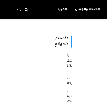
الصحة والجمال
المزيد
اقسام
الموقع
اخبار
التقنية
(4٬613)
اخبار
الخليج
(30٬629)
اخبار
الرياضة
(45٬589)