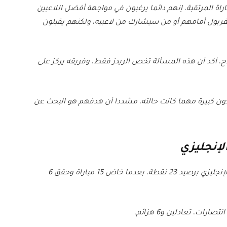
راة المرتقبة، إنهم دائما يرغبون في مواجهة أفضل اللاعبين
ربول أمامهم أو من سيشارك من لاعبيه، ولكنهم يقبلون
 أكد أن هذه المسألة تخص الريدز فقط، وفريقه يركز على
كون كبيرة مهما كانت حالته، مشددا أن هدفهم هو البحث عن
لإنجليزي
ويتواجد برايتون في المركز الثامن بجدول ترتيب الدوري الإنجليزي برصيد 23 نقطة، بعدما خاض 15 مباراة وحقق 6