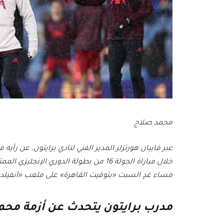
محمد صلاح
عبر فابيان هورتزلر المدير الفني لنادي برايتون، عن ر
خلال مباراة الجولة 16 من بطولة الدوري ال
مساء غدٍ السبت «بتوقيت القاهرة» على ملعب «آنفيلد»، 
مدرب برايتون يتحدث عن أزمة محم