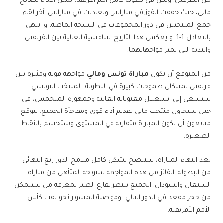
من الطرفين. ولكن في بطولة كأس أمم أفريقيا، يميل الأداء لصالح
مالي، حيث حققت الفوز في مباراتين وتعادلت في مباراتين. آخر لقاء
جمع المنتخبين في دور المجموعات في النسخة الماضة، و انتهى
بالتعادل 1-1. و يعكس هذا التاريخ التنافسية العالية بين الفريقين
والندية التي تميز مواجهاتهما.
من المتوقع أن تكون
مباراة تونس ومالي
مواجهة قوية ومثيرة بين
فريقين يمتلكان طموحات كبيرة في البطولة. المنتخب التونسي
سيسعى إلى استغلال معنوياته العالية وجمهوره المتحمس، في
حين سيحاول منتخب مالي تقديم أداء قوي ومفاجأة الجميع. يتوقع
متابعون أن تكون المباراة متقاربة في المستوى وستحسم بالنقاط
الصغيرة.
بعد انتهاء المباراة، ستتضح بشكل كامل ملامح الدور ربع النهائي
من البطولة. الفائز من هذه المواجهة سيواجه المتأهل من مباراة
السنغال والسودان. الجميع ينتظر بفارغ الصبر لمعرفة من سيتمكن
من حجز مقعد في الدور التالي، ومواصلة المشوار نحو لقب كأس
الأمم الأفريقية.