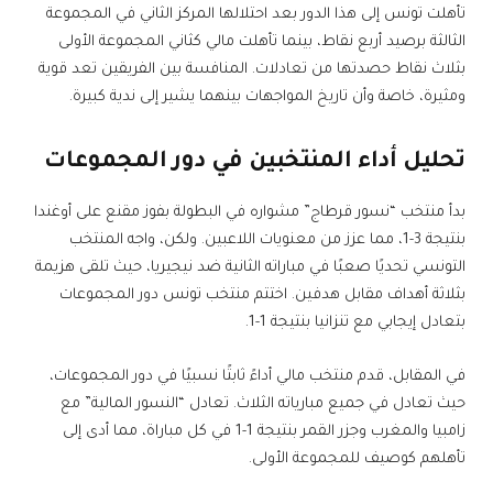
تأهلت تونس إلى هذا الدور بعد احتلالها المركز الثاني في المجموعة
الثالثة برصيد أربع نقاط، بينما تأهلت مالي كثاني المجموعة الأولى
بثلاث نقاط حصدتها من تعادلات. المنافسة بين الفريقين تعد قوية
ومثيرة، خاصة وأن تاريخ المواجهات بينهما يشير إلى ندية كبيرة.
تحليل أداء المنتخبين في دور المجموعات
بدأ منتخب “نسور قرطاج” مشواره في البطولة بفوز مقنع على أوغندا
بنتيجة 3-1، مما عزز من معنويات اللاعبين. ولكن، واجه المنتخب
التونسي تحديًا صعبًا في مباراته الثانية ضد نيجيريا، حيث تلقى هزيمة
بثلاثة أهداف مقابل هدفين. اختتم منتخب تونس دور المجموعات
بتعادل إيجابي مع تنزانيا بنتيجة 1-1.
في المقابل، قدم منتخب مالي أداءً ثابتًا نسبيًا في دور المجموعات،
حيث تعادل في جميع مبارياته الثلاث. تعادل “النسور المالية” مع
زامبيا والمغرب وجزر القمر بنتيجة 1-1 في كل مباراة، مما أدى إلى
تأهلهم كوصيف للمجموعة الأولى.