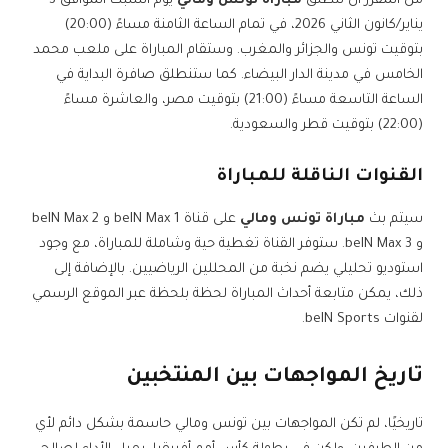
من المقرر أن تنطلق
مباراة تونس ومالي
يوم السبت الموافق 3
يناير/كانون الثاني 2026، في تمام الساعة الثامنة مساءً (20:00)
بتوقيت تونس والجزائر والمغرب. وستقام المباراة على ملعب محمد
الخامس في مدينة الدار البيضاء. كما ستنطلق صافرة البداية في
الساعة التاسعة مساءً (21:00) بتوقيت مصر، والعاشرة مساءً
(22:00) بتوقيت قطر والسعودية.
القنوات الناقلة للمباراة
سيتم بث
مباراة تونس ومالي
على قناة beIN Max 1 و beIN Max 2
و beIN Max 3. ستوفر القناة تغطية حية وشاملة للمباراة، مع وجود
استوديو تحليلي يضم نخبة من المحللين الرياضيين. بالإضافة إلى
ذلك، يمكن متابعة أحداث المباراة لحظة بلحظة عبر الموقع الرسمي
لقنوات beIN Sports.
تاريخ المواجهات بين المنتخبين
تاريخيًا، لم تكن المواجهات بين تونس ومالي حاسمة بشكل دائم لأي