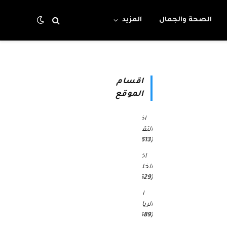
الصحة والجمال
المزيد
اقسام
الموقع
اخبار
التقنية
(4٬613)
اخبار
الخليج
(30٬629)
اخبار
الرياضة
(45٬589)