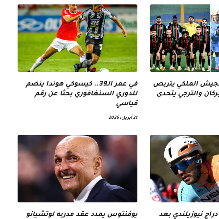
الجيش الملكي يتربص
في عمر الـ39.. كيسوكي هوندا ينضم
كان والترجي يتحدى
للدوري السنغافوري بحثا عن رقم
قياسي
21 أبريل، 2026
دراج نيوزيلندي بعد
يوفنتوس يمدد عقد مدربه لوتشيانو