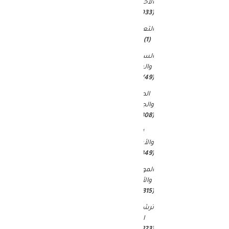
الاخبار
(9٬033)
التعليم
(1)
السياحة
والسفر
(49)
الصحة
والجمال
(15٬308)
المال
والأعمال
(349)
الموضة
والأزياء
(315)
ترشيحات
المحرر