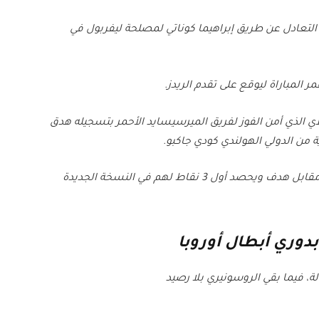
تعادل عن طريق إبراهيما كوناتي لمصلحة ليفربول في
ي الذي أمن الفوز لفريق الميرسيسايد الأحمر بتسجيله هدق
لينتهي اللقاء بفوز الضيوف على حساب الميلان بثلاثية مقابل هدف ويحصد أول 3 نقاط لهم في النسخة الجديدة
دوري أبطال أوروبا