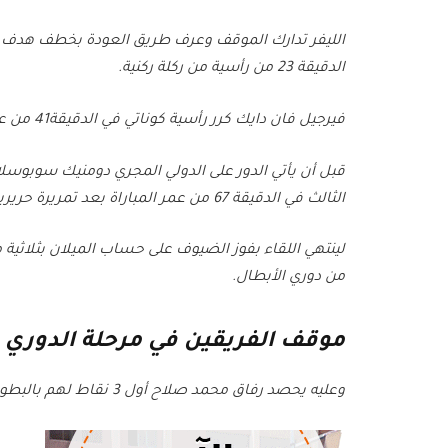
الليفر تدارك الموقف وعرف طريق العودة بخطف هدف ال
الدقيقة 23 من رأسية من ركلة ركنية.
فيرجيل فان دايك كرر رأسية كوناتي في الدقيقة41 من عمر المباراة ليوقع على تقدم الريدز.
قبل أن يأتي الدور على الدولي المجري دومنيك سوبوسلا
الثالث في الدقيقة 67 من عمر المباراة بعد تمريرة حريرية من الدولي الهولندي كودي جاكبو.
من دوري الأبطال.
موقف الفريقين في مرحلة الدوري ب
وعليه يحصد رفاق محمد صلاح أول 3 نقاط لهم بالبطولة، فيما بقي الروسونيري بلا رصيد