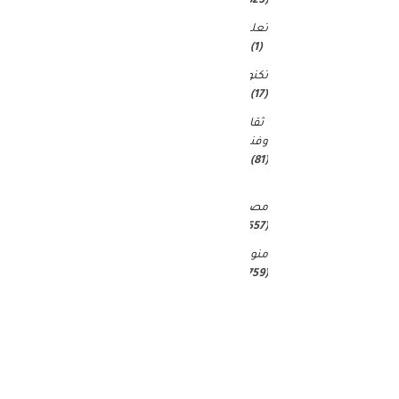
(4٬823)
تعليم
(1)
تكنولوجيا
(17)
ثقافة
وفنون
(81)
غير
مصنف
(25٬557)
منوعات
(4٬759)