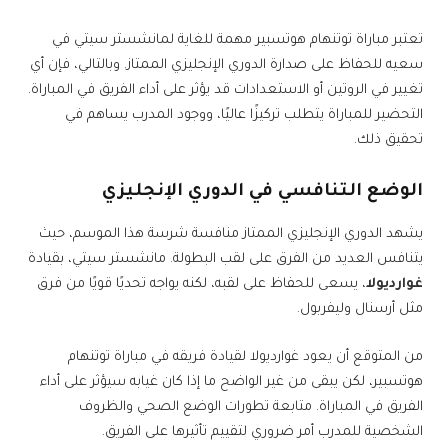
تعتبر مباراة توتنهام هوتسبير مهمة للغاية لمانشستر سيتي في
سعيه للحفاظ على صدارة الدوري الإنجليزي الممتاز. وبالتالي، فإن أي
تغيير في الروتين أو الاستعدادات قد يؤثر على أداء الفريق في المباراة.
التحضير للمباراة يتطلب تركيزًا عاليًا، ووجود المدرب يساهم في
تحقيق ذلك.
الوضع التنافسي في الدوري الإنجليزي
يشهد الدوري الإنجليزي الممتاز منافسة شرسة هذا الموسم، حيث
يتنافس العديد من الفرق على لقب البطولة. مانشستر سيتي، بقيادة
غوارديولا
، يسعى للحفاظ على لقبه، لكنه يواجه تحديًا قويًا من فرق
مثل أرسنال وليفربول.
من المتوقع أن يعود غوارديولا لقيادة فريقه في مباراة توتنهام
هوتسبير، لكن يبقى من غير الواضح ما إذا كان غيابه سيؤثر على أداء
الفريق في المباراة. متابعة تطورات الوضع الصحي والظروف
الشخصية للمدرب أمر ضروري لتقييم تأثيرها على الفريق.