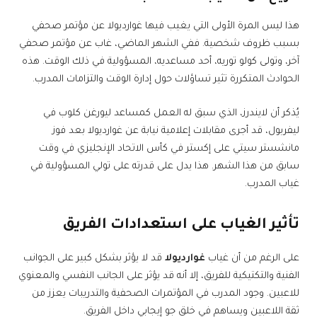
هذا ليس المرة الأولى التي يغيب فيها غوارديولا عن مؤتمر صحفي
بسبب ظروف شخصية. ففي الشهر الماضي، غاب عن مؤتمر صحفي
آخر، وتولى كولو توريه، أحد مساعديه، المسؤولية في ذلك الوقت. هذه
الحوادث المتكررة تثير تساؤلات حول إدارة الوقت والتزامات المدرب.
يُذكر أن لايندرز، الذي سبق له العمل كمساعد ليورغن كلوب في
ليفربول، قد أجرى مقابلات إعلامية نيابة عن غوارديولا بعد فوز
مانشستر سيتي على إكستر في كأس الاتحاد الإنجليزي في وقت
سابق من هذا الشهر. هذا يدل على قدرته على تولي المسؤولية في
غياب المدرب.
تأثير الغياب على استعدادات الفريق
على الرغم من أن غياب
غوارديولا
قد لا يؤثر بشكل كبير على الجوانب
الفنية والتكتيكية للفريق، إلا أنه قد يؤثر على الجانب النفسي والمعنوي
للاعبين. وجود المدرب في المؤتمرات الصحفية والتدريبات يعزز من
ثقة اللاعبين ويساهم في خلق جو إيجابي داخل الفريق.