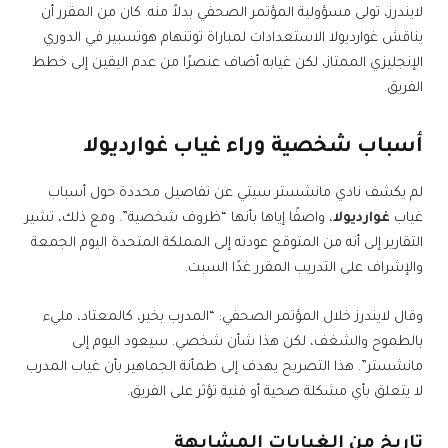
لايندرز، تولى مسؤولية المؤتمر الصحفي بدلاً منه. كان من المقرر أن
يناقش غوارديولا الاستعدادات لمباراة توتنهام هوتسبير في الدوري
الإنجليزي الممتاز، لكن غيابه أضاف عنصرًا من عدم اليقين إلى خطط
الفريق.
أسباب شخصية وراء غياب غوارديولا
لم يكشف نادي مانشستر سيتي عن تفاصيل محددة حول أسباب
غياب
غوارديولا
، واصفًا إياها بأنها “ظروف شخصية”. ومع ذلك، تشير
التقارير إلى أنه من المتوقع عودته إلى المملكة المتحدة اليوم الجمعة
والإشراف على التدريب المقرر غدًا السبت.
وقال لايندرز خلال المؤتمر الصحفي: “المدرب بخير، كالمعتاد، مليء
بالطموح والشغف، لكن هذا شأن شخصي. سيعود اليوم إلى
مانشستر”. هذا التصريح يهدف إلى طمأنة الجماهير بأن غياب المدرب
لا يتعلق بأي مشكلة صحية أو فنية تؤثر على الفريق.
تاريخ من الغيابات المشابهة