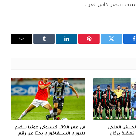
ع منتخب مصر لكأس العرب
فيسبوك
تويتر
بينتيريست
لينكدإن
Tumblr
البريد
الإلكتروني
الجيش الملكي
في عمر الـ39.. كيسوكي هوندا ينضم
نهضة بركان
للدوري السنغافوري بحثا عن رقم