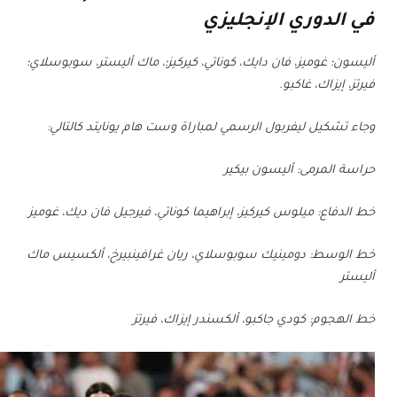
في الدوري الإنجليزي
أليسون؛ غوميز، فان دايك، كوناتي، كيركيز؛، ماك أليستر، سوبوسلاي؛
فيرتز، إيزاك، غاكبو.
وجاء تشكيل ليفربول الرسمي لمباراة وست هام يونايتد كالتالي:
حراسة المرمى: أليسون بيكير
خط الدفاع: ميلوس كيركيز، إبراهيما كوناتي، فيرجيل فان ديك، غوميز
خط الوسط: دومينيك سوبوسلاي، ريان غرافينبيرخ، ألكسيس ماك
أليستر
خط الهجوم: كودي جاكبو، ألكسندر إيزاك، فيرتز