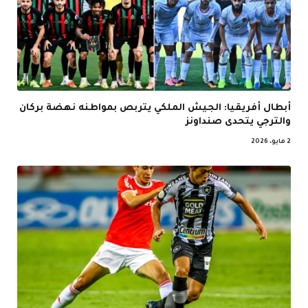
أبطال أفريقيا: الجيش الملكي يتربص بمواطنه نهضة بركان
والترجي يتحدى صنداونز
2 مايو، 2026