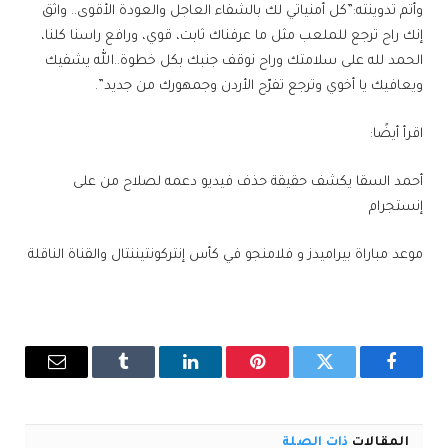
وأتم تدوينته:”كل أمنياتي لك بالشفاء العاجل والعودة الأقوى.. واثق
إنك راح ترجع للملعب مثل ما عرفناك ثابت، قوي، ورافع راسنا كلنا،
الحمد لله على سلامتك وراح نوقف جنبك بكل خطوة..الله يشفيك
ويعافيك يا أخوي وترجع تفرّح الأردن وجمهورك من جديد”.
اقرأ أيضًا:
أحمد السقا يكشف حقيقة حذف فيديو دعمه لصلاح من على
إنستجرام
موعد مباراة بيراميدز و فلامنجو في كأس إنتركونتيننتال والقناة الناقلة
فيسبوك
تويتر
بينتيريست
لينكدإن
Tumblr
البريد
الإلكترو
المقالات
ذات الصلة