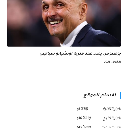
يوفنتوس يمدد عقد مدربه لوتشيانو سباليتي
21 أبريل، 2026
اقسام الموقع
اخبار التقنية
(4٬613)
اخبار الخليج
(30٬629)
اخبار الرياضة
(45٬589)