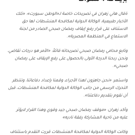
ةقال هاني زهران في تصريحات خاصة لـ«الوطن سبورت»: «تلك
الأخبار طبيعية، الوكالة الدولية لمكافحة المنشطات لها حق
الاسئناف على قرار رفع إيقاف رمضان صبحي الصادر من لجنة
الاستماع في المنظمة المصرية».
وتابع محامي رمضان صبحي تصريحاته قائلاً: «الأمر هو درجات تقاضي،
ونحن ربحنا الدرجة الأولى بالحصول على رفع الإيقاف على رمضان
صبحي».
واستمر: «نحن جاهزون لهذا الأجراء، وقمنا بإعداد دفاعاتنا، ونتنظر
التحرك الرسمي من جانب الوكالة الدولية لمكافحة المنشطات، قبل
أن نقوم بتقديم دفاعتنا».
وأكد زهران: «موقف رمضان صبحي جيد وقوي وهذا القرار لايؤثر
عليه من ناحية المشاركة رفقة ناديه»
وكانت الوكالة الدولية لمكافحة المنشطات قررت التقدم باستئناف