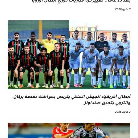
بعد 25 عاما.. تغيير كرة مباريات دوري أبطال أوروبا
3 مايو، 2026
أبطال أفريقيا: الجيش الملكي يتربص بمواطنه نهضة بركان
والترجي يتحدى صنداونز
2 مايو، 2026