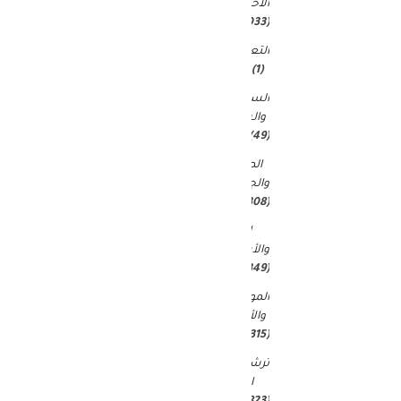
الاخبار
(9٬033)
التعليم
(1)
السياحة
والسفر
(49)
الصحة
والجمال
(15٬308)
المال
والأعمال
(349)
الموضة
والأزياء
(315)
ترشيحات
المحرر