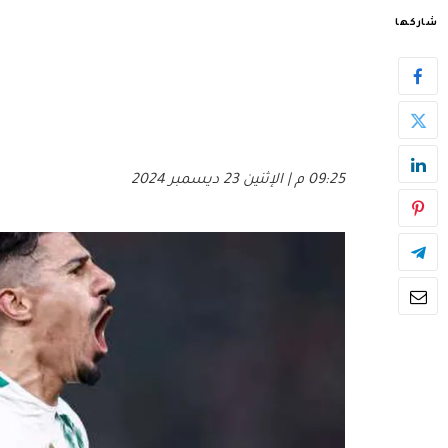
شاركها
09:25 م | الإثنين 23 ديسمبر 2024