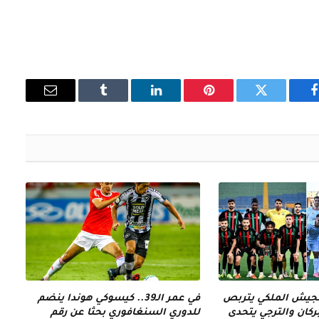
فيسبوك
تويتر
بينتيريست
لينكدإن
Tumblr
البريد
الإلكتروني
الجيش الملكي يتربص
في عمر الـ39.. كيسوكي هوندا ينضم
كان والترجي يتحدى
للدوري السنغافوري بحثا عن رقم