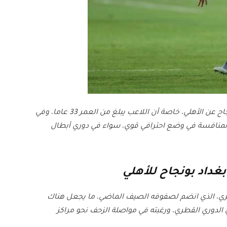
وأشار المصدر إلى أن عامل السن أيضا يبعد بغداد بونجاح عن الأهلي، خاصة أن اللاعب يبلغ من العمر 33 عاما، وفي
لا يجعله يستطيع المنافسة في وضع احترافي قوي، سواء في دوري أبطال
غداد بونجاح للأهلي
طري، الذي انضم لصفوفه الصيف الماضي، ما يجعل هناك
دوري القطري، ورغبته في مواصلة الزحف نحو مراكز