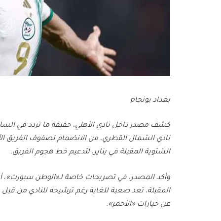
بغداد بونجاp
كشف مصدر داخل نادي الأهلي، حقيقة ما تردد في الساع
نادي الشمال القطري، من الانضمام لصفوف الفريق الأول 
الشتوية المقبلة في يناير، لتدعيم خط هجوم الفريق.
وأكد المصدر، في تصريحات خاصة لـ«الوطن سبورت»، أن 
المقبلة، تعد صعبة للغاية رغم ترشيحه للنادي من قبل عد
عن خيارات «الأحمر».