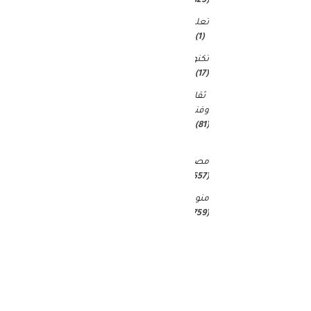
(4٬823)
تعليم
(1)
تكنولوجيا
(17)
ثقافة
وفنون
(81)
غير
مصنف
(25٬557)
منوعات
(4٬759)