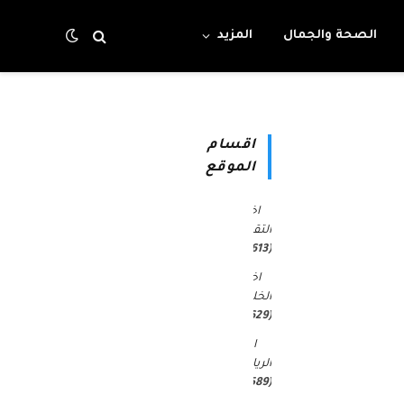
الصحة والجمال
المزيد
اقسام
الموقع
اخبار
التقنية
(4٬613)
اخبار
الخليج
(30٬629)
اخبار
الرياضة
(45٬589)