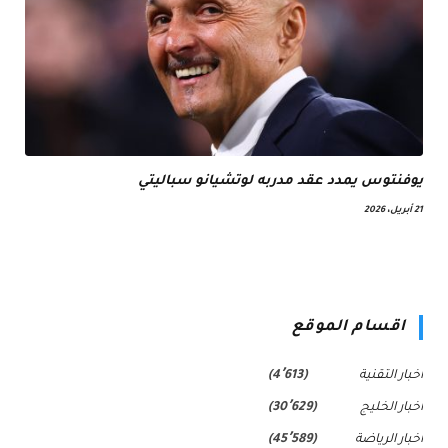
يوفنتوس يمدد عقد مدربه لوتشيانو سباليتي
21 أبريل، 2026
اقسام الموقع
اخبار التقنية
(4٬613)
اخبار الخليج
(30٬629)
اخبار الرياضة
(45٬589)