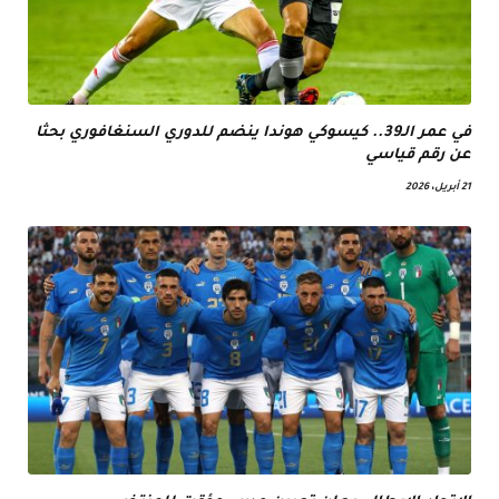
في عمر الـ39.. كيسوكي هوندا ينضم للدوري السنغافوري بحثا
عن رقم قياسي
21 أبريل، 2026