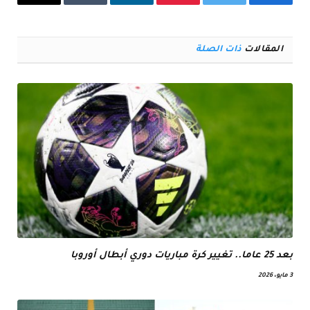
فيسبوك
تويتر
بينتيريست
لينكدإن
Tumblr
البريد
الإلكترو
المقالات
ذات الصلة
بعد 25 عاما.. تغيير كرة مباريات دوري أبطال أوروبا
3 مايو، 2026