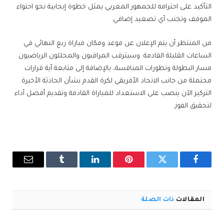
التأكيد على احترامه للجمهور المغربي يمثل خطوة إيجابية نحو احتواء
الموقف وتجنب أي تصعيد إضافي.
من المنتظر أن يتم الإعلان عن موعد ومكان مباراة ربع النهائي في
الساعات القليلة القادمة. وسيترقب المراقبون والمحللون الرياضيون
مسار البطولة وتطورات المنافسة، بالإضافة إلى متابعة أية قرارات
محتملة من جانب الاتحاد الأفريقي لكرة القدم بشأن الحادثة الأخيرة.
التركيز الآن ينصب على الاستعداد للمباراة القادمة وتقديم أفضل أداء
لتحقيق الفوز.
فيسبوك
تويتر
بينتيريست
لينكدإن
Tumblr
البريد
الإلكترو
المقالات
ذات الصلة