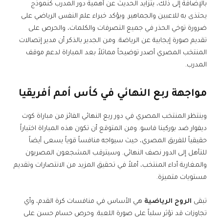
بالإضافة إلى ذلك، يتزايد الحديث عن أهمية دور المدرب كنموذج
يحتذى به للاعبين والجماهير. ويؤكد خبراء علم النفس الرياضي على
ضرورة توخي الحذر في جميع التصرفات والكلمات، والحرص على
تقديم صورة إيجابية عن الرياضة. ومن الجدير بالذكر أن مدير إتصالات
المنتخب المصري أصدر توضيحاً مماثلاً بعد المباراة لدعم موقف
المدرب.
مواجهة ربع النهائي في كأس أمم أفريقيا
وينتظر المنتخب المصري في دور ربع النهائي الفائز من مباراة كوت
ديفوار ضد بوركينا فاسو. ومن المتوقع أن تكون هذه المباراة اختباراً
حقيقياً للفريق المصري، حيث سيواجه منافساً قوياً يسعى أيضاً
للتأهل إلى الدور نصف النهائي. وسيترقب المشجعون المصريون
والمغاربة أداء المنتخب، أملاً في تحقيق المزيد من الانتصارات وتقديم
مستويات متميزة.
تبقى
الروح الرياضية
هي الأساس في منافسات كرة القدم، وأي
تجاوزات قد تؤثر سلباً على صورة اللعبة. وحرص حسام حسن على