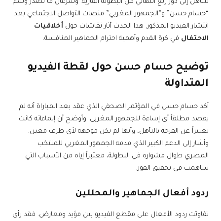
ليتأهل إلى دور ربع النهائي من البطولة القارية. وسرعان ما تصدر وسم
“حسام حسن” و”الجمهور المغربي” منصات التواصل الاجتماعي بعد
انتشار الفيديو المذكور. هذا الحدث أثار نقاشات حول
أخلاقيات
الاحتفال
في كرة القدم وأهمية احترام الجماهير المنافسة.
توضيح حسام حسن حول لقطة الفيديو
المتداولة
أكد حسام حسن في المؤتمر الصحفي الذي عقد بعد المباراة أنه لم
يقصد مطلقاً أي إساءة للجمهور المغربي. وأوضح أن إيماءاته كانت
تعبيراً عن الفرحة بالتأهل، وأنها لم تكن موجهة لأي طرف معين.
وأشار إلى الدعم الكبير الذي قدمه الجمهور المغربي للمنتخب
المصري طوال مشواره في البطولة، معتبراً إياه من الأسباب التي
ساهمت في تحقيق الفوز.
ردود أفعال الجماهير والمحللين
تفاوتت ردود الأفعال على مقطع الفيديو بين مؤيد ومعارض. فقد رأى