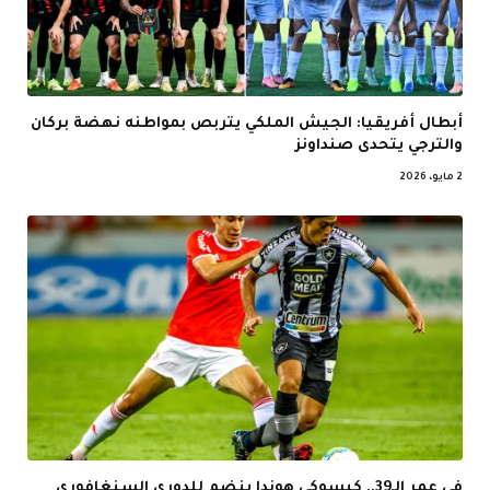
أبطال أفريقيا: الجيش الملكي يتربص بمواطنه نهضة بركان
والترجي يتحدى صنداونز
2 مايو، 2026
في عمر الـ39.. كيسوكي هوندا ينضم للدوري السنغافوري