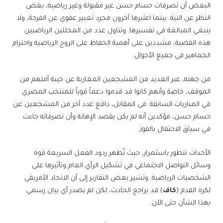
البعض أن تصرفات حسام حسن غير مقبولة وغير رياضية، بغض
النظر عن النية. بينما اعتبرها آخرون مجرد تعبير عفوي عن الفرحة، ولا
ينبغي المبالغة في تفسيرها. وتناول عدد من المحللين الرياضيين
هذه القضية، مشددين على أهمية الحفاظ على الروح الرياضية واحترام
الجماهير في جميع الأحوال.
من جهته، عبر العديد من المشجعين المغاربة عن خيبة أملهم من
الموقف، خاصة وأنهم كانوا قد قدموا دعماً قوياً للمنتخب المصري
في المباريات السابقة. في المقابل، دافع عدد آخر من المشجعين عن
حسام حسن، مؤكدين أنه لم يكن يقصد الإهانة وأن تصرفاته جاءت
في سياق الاحتفال بالفوز.
الأحداث تتطور باستمرار، حيث تُظهر ردود الفعل السريعة قوة
وسائل التواصل الاجتماعي في تشكيل الرأي العام وتأثيرها على
الشخصيات الرياضية. وتشير بعض التقارير إلى أن الاتحاد الأفريقي
لكرة القدم (
كاف
) قد يراجع الحادث، لكن لم يصدر أي بيان رسمي
بهذا الشأن حتى الآن.