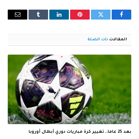
فيسبوك
تويتر
بينتيريست
لينكدإن
Tumblr
البريد
الإلكترو
المقالات
ذات الصلة
بعد 25 عاما.. تغيير كرة مباريات دوري أبطال أوروبا